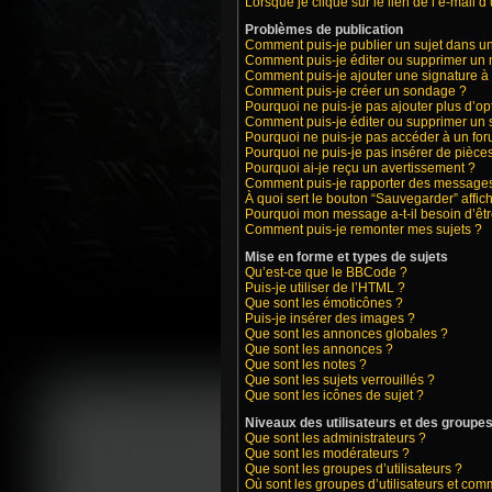
Lorsque je clique sur le lien de l’e-mail 
Problèmes de publication
Comment puis-je publier un sujet dans u
Comment puis-je éditer ou supprimer un
Comment puis-je ajouter une signature 
Comment puis-je créer un sondage ?
Pourquoi ne puis-je pas ajouter plus d’o
Comment puis-je éditer ou supprimer un
Pourquoi ne puis-je pas accéder à un fo
Pourquoi ne puis-je pas insérer de pièces
Pourquoi ai-je reçu un avertissement ?
Comment puis-je rapporter des messages
À quoi sert le bouton “Sauvegarder” affich
Pourquoi mon message a-t-il besoin d’êt
Comment puis-je remonter mes sujets ?
Mise en forme et types de sujets
Qu’est-ce que le BBCode ?
Puis-je utiliser de l’HTML ?
Que sont les émoticônes ?
Puis-je insérer des images ?
Que sont les annonces globales ?
Que sont les annonces ?
Que sont les notes ?
Que sont les sujets verrouillés ?
Que sont les icônes de sujet ?
Niveaux des utilisateurs et des groupes 
Que sont les administrateurs ?
Que sont les modérateurs ?
Que sont les groupes d’utilisateurs ?
Où sont les groupes d’utilisateurs et com