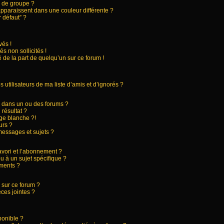
 de groupe ?
apparaissent dans une couleur différente ?
 défaut” ?
és !
s non sollicités !
 de la part de quelqu’un sur ce forum !
utilisateurs de ma liste d’amis et d’ignorés ?
 dans un ou des forums ?
résultat ?
ge blanche ?!
urs ?
essages et sujets ?
favori et l’abonnement ?
 à un sujet spécifique ?
ments ?
 sur ce forum ?
ces jointes ?
ponible ?