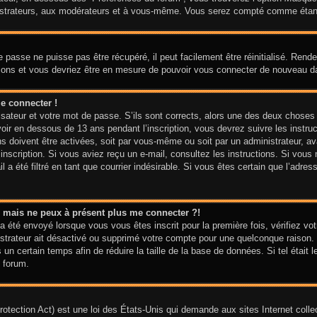
nistrateurs, aux modérateurs et à vous-même. Vous serez compté comme étant u
 passe ne puisse pas être récupéré, il peut facilement être réinitialisé. Ren
ctions et vous devriez être en mesure de pouvoir vous connecter de nouveau 
e connecter !
isateur et votre mot de passe. S’ils sont corrects, alors une des deux choses
voir en dessous de 13 ans pendant l’inscription, vous devrez suivre les instr
ns doivent être activées, soit par vous-même ou soit par un administrateur, av
e inscription. Si vous aviez reçu un e-mail, consultez les instructions. Si vo
 a été filtré en tant que courrier indésirable. Si vous êtes certain que l’adre
sé mais ne peux à présent plus me connecter ?!
a été envoyé lorsque vous vous êtes inscrit pour la première fois, vérifiez vot
nistrateur ait désactivé ou supprimé votre compte pour une quelconque raiso
is un certain temps afin de réduire la taille de la base de données. Si tel étai
 forum.
tection Act) est une loi des États-Unis qui demande aux sites Internet colle