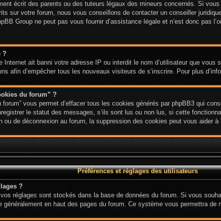
nt écrit des parents ou des tuteurs légaux des mineurs concernés. Si vous n
ts sur votre forum, nous vous conseillons de contacter un conseiller juridique
hpBB Group ne peut pas vous fournir d’assistance légale et n’est donc pas l’or
e ?
ite Internet ait banni votre adresse IP ou interdit le nom d’utilisateur que vous
ions afin d’empêcher tous les nouveaux visiteurs de s’inscrire. Pour plus d’inf
ookies du forum” ?
u forum” vous permet d’effacer tous les cookies générés par phpBB3 qui conse
gistrer le statut des messages, s’ils sont lus ou non lus, si cette fonctionnal
 ou de déconnexion au forum, la suppression des cookies peut vous aider à l
Préférences et réglages des utilisateurs
lages ?
ous vos réglages sont stockés dans la base de données du forum. Si vous souha
 situe généralement en haut des pages du forum. Ce système vous permettra de 