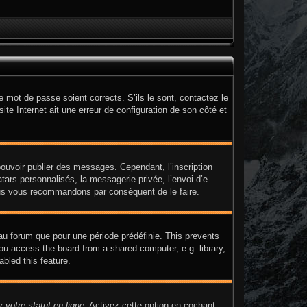
e mot de passe soient corrects. S’ils le sont, contactez le
ite Internet ait une erreur de configuration de son côté et
 pouvoir publier des messages. Cependant, l’inscription
ars personnalisés, la messagerie privée, l’envoi d’e-
 nous vous recommandons par conséquent de le faire.
au forum que pour une période prédéfinie. This prevents
ou access the board from a shared computer, e.g. library,
abled this feature.
 votre statut en ligne
. Activez cette option en cochant