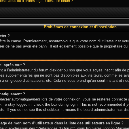
mes d’abus ou d’ordres légaux liés à ce forum ?
Problèmes de connexion et d’inscription
cter ?
 être la cause. Premièrement, assurez-vous que votre nom d’utilisateur et votr
er de ne pas avoir été banni. Il est également possible que le propriétaire du s
e, après tout ?
ent à l’administrateur du forum d’exiger ou non que vous soyez inscrit afin de
és supplémentaires qui ne sont pas disponibles aux visiteurs, comme les avat
on à un groupe d’utilisateurs, etc. Cela ne vous prend qu’un court instant et
omatiquement ?
necter automatiquement
lors de votre connexion, vous ne resterez connecté 
 To stay logged in, check the box during login. This is not recommended if y
 etc. If you do not see this checkbox, it means the board administrator has dis
ge de mon nom d’utilisateur dans la liste des utilisateurs en ligne ?
sateur, en-dessous des “Préférences du forum”, vous trouverez l’option
Masquer