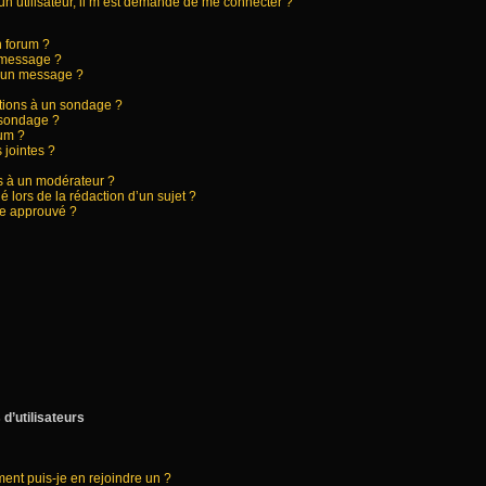
d’un utilisateur, il m’est demandé de me connecter ?
n forum ?
 message ?
à un message ?
ptions à un sondage ?
 sondage ?
rum ?
 jointes ?
 à un modérateur ?
é lors de la rédaction d’un sujet ?
re approuvé ?
d’utilisateurs
ment puis-je en rejoindre un ?