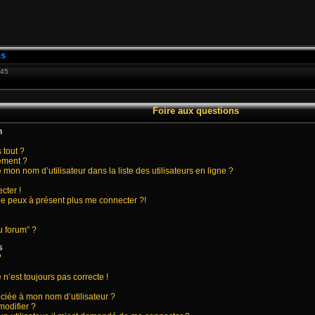
ns
:45
Foire aux questions
n
 tout ?
ement ?
on nom d’utilisateur dans la liste des utilisateurs en ligne ?
cter !
 ne peux à présent plus me connecter ?!
u forum” ?
s
?
 n’est toujours pas correcte !
ciée à mon nom d’utilisateur ?
modifier ?