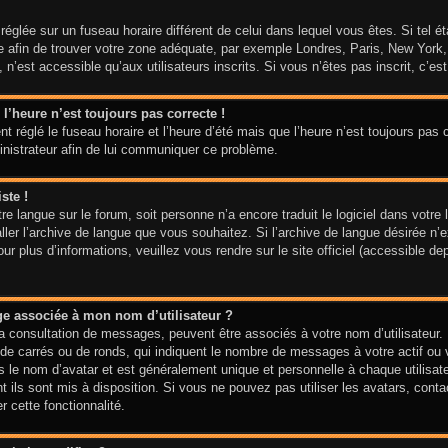
t réglée sur un fuseau horaire différent de celui dans lequel vous êtes. Si tel 
aire afin de trouver votre zone adéquate, par exemple Londres, Paris, New York
n’est accessible qu’aux utilisateurs inscrits. Si vous n’êtes pas inscrit, c’est 
 l’heure n’est toujours pas correcte !
t réglé le fuseau horaire et l’heure d’été mais que l’heure n’est toujours pas c
inistrateur afin de lui communiquer ce problème.
ste !
votre langue sur le forum, soit personne n’a encore traduit le logiciel dans vo
taller l’archive de langue que vous souhaitez. Si l’archive de langue désirée n’
 plus d’informations, veuillez vous rendre sur le site officiel (accessible de
ge associée à mon nom d’utilisateur ?
la consultation de messages, peuvent être associés à votre nom d’utilisateur.
de carrés ou de ronds, qui indiquent le nombre de messages à votre actif ou vo
le nom d’avatar et est généralement unique et personnelle à chaque utilisateur
t ils sont mis à disposition. Si vous ne pouvez pas utiliser les avatars, cont
r cette fonctionnalité.