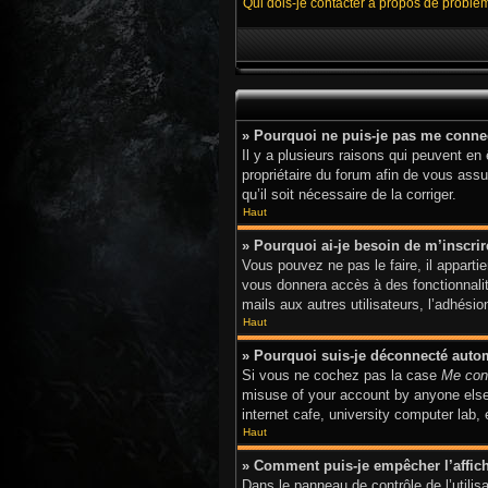
Qui dois-je contacter à propos de problè
» Pourquoi ne puis-je pas me conne
Il y a plusieurs raisons qui peuvent en
propriétaire du forum afin de vous assur
qu’il soit nécessaire de la corriger.
Haut
» Pourquoi ai-je besoin de m’inscrir
Vous pouvez ne pas le faire, il apparti
vous donnera accès à des fonctionnalit
mails aux autres utilisateurs, l’adhési
Haut
» Pourquoi suis-je déconnecté aut
Si vous ne cochez pas la case
Me con
misuse of your account by anyone else.
internet cafe, university computer lab,
Haut
» Comment puis-je empêcher l’afficha
Dans le panneau de contrôle de l’utili