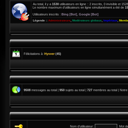
Au total, il y a
1530
utilisateurs en ligne :: 2 inscrits, 0 invisible et 1
Le nombre maximum d’utilisateurs en ligne simultanément a été de
1
Utilisateurs inscrits :
Bing [Bot]
,
Google [Bot]
Légende ::
Administrateurs
,
Modérateurs globaux
,
Impériaux
,
Membr
Félicitations à:
Hyvver
(45)
9508
messages au total |
950
sujets au total |
727
membres au total | Notre
Nom d’utilisateur:
Mot d