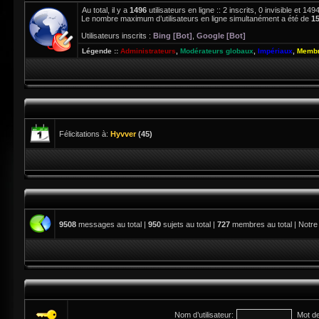
Au total, il y a
1496
utilisateurs en ligne :: 2 inscrits, 0 invisible et 1
Le nombre maximum d’utilisateurs en ligne simultanément a été de
1
Utilisateurs inscrits :
Bing [Bot]
,
Google [Bot]
Légende ::
Administrateurs
,
Modérateurs globaux
,
Impériaux
,
Membr
Félicitations à:
Hyvver
(45)
9508
messages au total |
950
sujets au total |
727
membres au total | Notre
Nom d’utilisateur:
Mot d