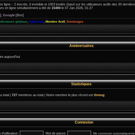
en ligne :: 2 inscrits, 0 invisible et 1053 invités (basé sur les utilisateurs actifs des 30 derniè
rs en ligne simultanément a été de
15484
le 07 Jan 2026, 01:27
]
,
Google [Bot]
dérateurs globaux
,
Impériaux
,
Membre Actif
,
Sombrages
Anniversaires
e aujourd’hui
Statistiques
u total |
727
membres au total | Notre membre le plus récent est
threug
Connexion
d’utilisateur:
Mot de passe:
Me connecter automatiquement