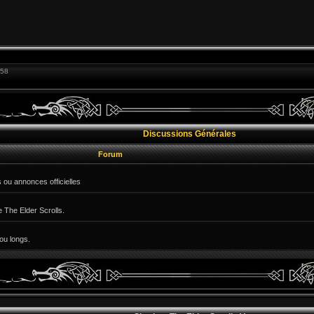
:58
Discussions Générales
Forum
 ou annonces officielles
e The Elder Scrolls.
ou longs.