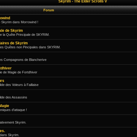
Skyrim - The Elder Scrolls V
Forum
rowind
e Skyrim dans Morrowind !
pale de Skyrim
e la Quête Principale de SKYRIM.
aires de Skyrim
des Quêtes non Pincipales dans SKYRIM.
les Compagnons de Blancherive
tdhiver
e de Magie de Fortdhiver
urs
de des Voleurs à Faillaise
ilde des Assassins
Magie
niques d'attaque !
gativement Skyrim.
es.
 dans Skyrim.