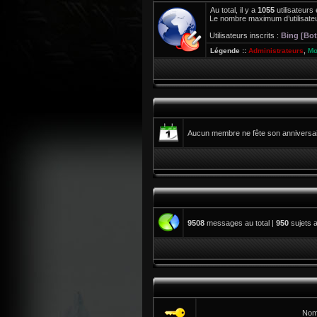
Au total, il y a
1055
utilisateurs 
Le nombre maximum d’utilisateu
Utilisateurs inscrits :
Bing [Bot
Légende ::
Administrateurs
,
Mo
Aucun membre ne fête son anniversair
9508
messages au total |
950
sujets a
Nom 