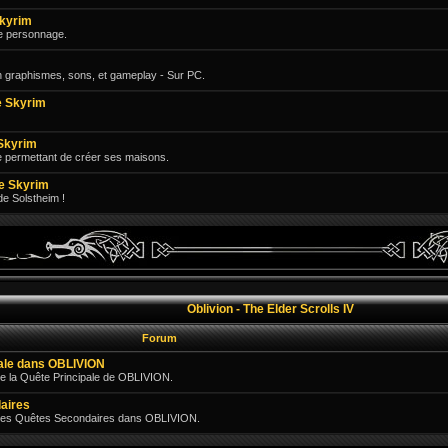
Skyrim
e personnage.
n graphismes, sons, et gameplay - Sur PC.
 Skyrim
Skyrim
e permettant de créer ses maisons.
e Skyrim
 de Solstheim !
Oblivion - The Elder Scrolls IV
Forum
pale dans OBLIVION
e la Quête Principale de OBLIVION.
aires
 des Quêtes Secondaires dans OBLIVION.