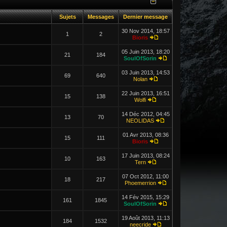
Sujets
Messages
Dernier message
30 Nov 2014, 18:57
1
2
Bioris
05 Juin 2013, 18:20
21
184
SoulOfSorin
03 Juin 2013, 14:53
69
640
Nolan
22 Juin 2013, 16:51
15
138
Wolfi
14 Déc 2012, 04:45
13
70
NEOLIDAS
01 Avr 2013, 08:36
15
111
Bioris
17 Juin 2013, 08:24
10
163
Tern
07 Oct 2012, 11:00
18
217
Phoemerrion
14 Fév 2015, 15:29
161
1845
SoulOfSorin
19 Août 2013, 11:13
184
1532
neecride