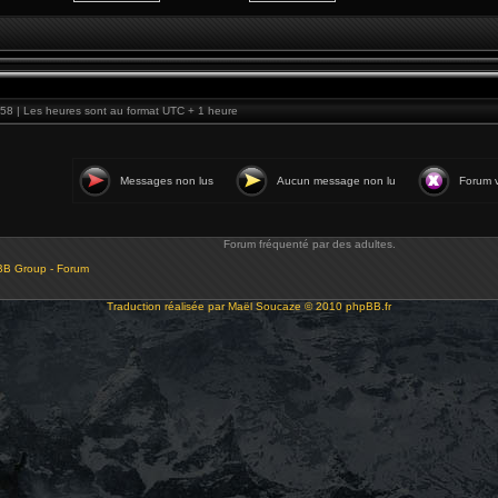
58 | Les heures sont au format UTC + 1 heure
Messages non lus
Aucun message non lu
Forum v
Forum fréquenté par des adultes.
BB Group - Forum
Traduction réalisée par
Maël Soucaze
© 2010
phpBB.fr