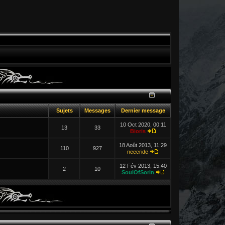
Sujets
Messages
Dernier message
10 Oct 2020, 00:11
13
33
Bioris
18 Août 2013, 11:29
110
927
neecride
12 Fév 2013, 15:40
2
10
SoulOfSorin