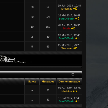
19 Juin 2013, 10:48
28
345
Skoomaa
16 Mai 2015, 16:49
20
227
SoulOfSorin
04 Avr 2013, 20:56
10
152
Bioris
26 Mai 2013, 12:43
2
39
SoulOfSorin
25 Mai 2013, 23:29
5
83
Skoomaa
Sujets
Messages
Dernier message
15 Déc 2011, 20:30
1
9
Madrënn
13 Juil 2012, 17:45
1
31
SoulOfSorin