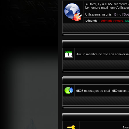
Au total, il y a
1665
utilisateurs 
Le nombre maximum d’utilisateu
Utilisateurs inscrits :
Bing [Bot
Légende ::
Administrateurs
,
Mo
Aucun membre ne fête son anniversair
9508
messages au total |
950
sujets a
Nom 