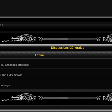
:25
Discussions Générales
Forum
 ou annonces officielles
e The Elder Scrolls.
ou longs.