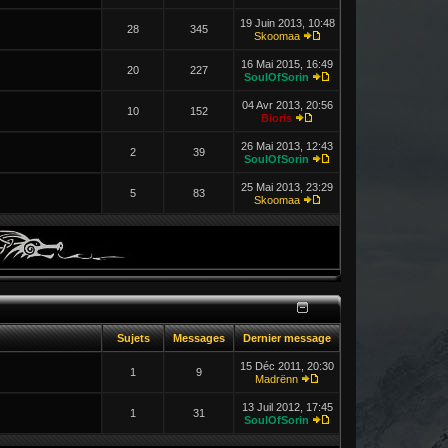
19 Juin 2013, 10:48
28
345
Skoomaa
16 Mai 2015, 16:49
20
227
SoulOfSorin
04 Avr 2013, 20:56
10
152
Bioris
26 Mai 2013, 12:43
2
39
SoulOfSorin
25 Mai 2013, 23:29
5
83
Skoomaa
Sujets
Messages
Dernier message
15 Déc 2011, 20:30
1
9
Madrënn
13 Juil 2012, 17:45
1
31
SoulOfSorin