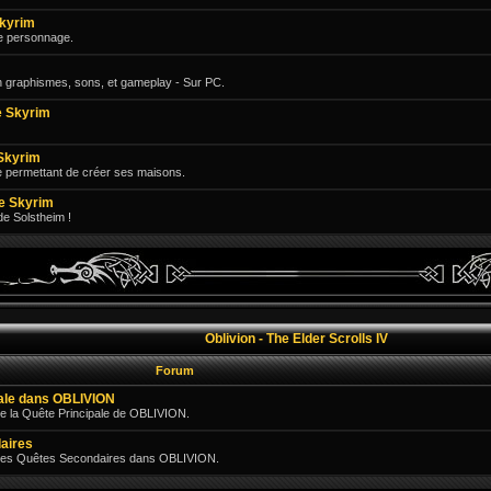
Skyrim
e personnage.
n graphismes, sons, et gameplay - Sur PC.
 Skyrim
Skyrim
e permettant de créer ses maisons.
e Skyrim
 de Solstheim !
Oblivion - The Elder Scrolls IV
Forum
pale dans OBLIVION
e la Quête Principale de OBLIVION.
aires
 des Quêtes Secondaires dans OBLIVION.