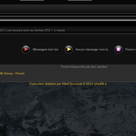
25 | Les heures sont au format UTC + 1 heure
Messages non lus
Aucun message non lu
Forum v
Forum fréquenté par des adultes.
BB Group - Forum
Traduction réalisée par
Maël Soucaze
© 2010
phpBB.fr