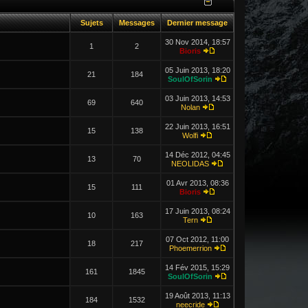
Sujets
Messages
Dernier message
30 Nov 2014, 18:57
1
2
Bioris
05 Juin 2013, 18:20
21
184
SoulOfSorin
03 Juin 2013, 14:53
69
640
Nolan
22 Juin 2013, 16:51
15
138
Wolfi
14 Déc 2012, 04:45
13
70
NEOLIDAS
01 Avr 2013, 08:36
15
111
Bioris
17 Juin 2013, 08:24
10
163
Tern
07 Oct 2012, 11:00
18
217
Phoemerrion
14 Fév 2015, 15:29
161
1845
SoulOfSorin
19 Août 2013, 11:13
184
1532
neecride