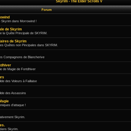
Skyrim - The Elder Scrolls V
Forum
rowind
e Skyrim dans Morrowind !
pale de Skyrim
e la Quête Principale de SKYRIM.
aires de Skyrim
des Quêtes non Pincipales dans SKYRIM.
les Compagnons de Blancherive
tdhiver
e de Magie de Fortdhiver
urs
de des Voleurs à Faillaise
ilde des Assassins
Magie
niques d'attaque !
gativement Skyrim.
es.
 dans Skyrim.