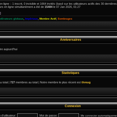
en ligne :: 1 inscrit, 0 invisible et 1664 invités (basé sur les utilisateurs actifs des 30 dernière
rs en ligne simultanément a été de
15484
le 07 Jan 2026, 01:27
]
dérateurs globaux
,
Impériaux
,
Membre Actif
,
Sombrages
Anniversaires
e aujourd’hui
Statistiques
u total |
727
membres au total | Notre membre le plus récent est
threug
Connexion
d’utilisateur:
Mot de passe:
Me connecter automatiquement