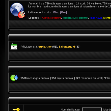
Au total, il y a
780
utilisateurs en ligne :: 1 inscrit, 0 invisible et 779 
Le nombre maximum d’utilisateurs en ligne simultanément a été de
1
Utilisateurs inscrits :
Bing [Bot]
Légende ::
Administrateurs
,
Modérateurs globaux
,
Impériaux
,
Membr
Félicitations à:
guxixrtmy
(51),
SailorxYuuki
(33)
9508
messages au total |
950
sujets au total |
727
membres au total | Notre
Nom d’utilisateur:
Mot d