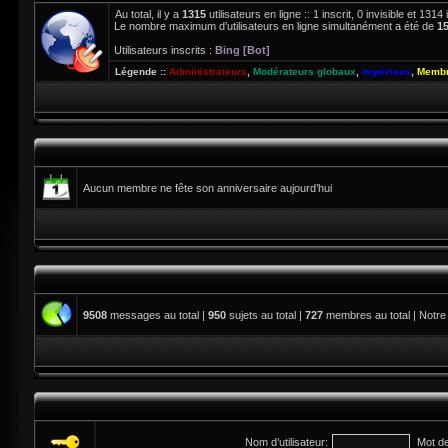
Au total, il y a
1315
utilisateurs en ligne :: 1 inscrit, 0 invisible et 13
Le nombre maximum d’utilisateurs en ligne simultanément a été de
1
Utilisateurs inscrits :
Bing [Bot]
Légende ::
Administrateurs
,
Modérateurs globaux
,
Impériaux
,
Membr
Aucun membre ne fête son anniversaire aujourd’hui
9508
messages au total |
950
sujets au total |
727
membres au total | Notre
Nom d’utilisateur:
Mot d