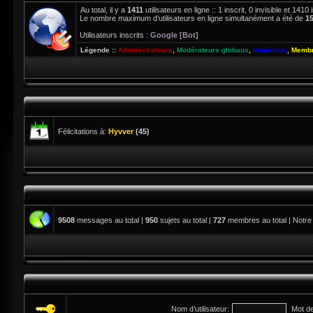
Au total, il y a
1411
utilisateurs en ligne :: 1 inscrit, 0 invisible et 141
Le nombre maximum d’utilisateurs en ligne simultanément a été de
1
Utilisateurs inscrits :
Google [Bot]
Légende ::
Administrateurs
,
Modérateurs globaux
,
Impériaux
,
Membr
Félicitations à:
Hyvver
(45)
9508
messages au total |
950
sujets au total |
727
membres au total | Notre
Nom d’utilisateur:
Mot d