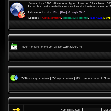
Au total, il y a
1390
utilisateurs en ligne :: 2 inscrits, 0 invisible et 1
Le nombre maximum d’utilisateurs en ligne simultanément a été de
1
Utilisateurs inscrits :
Bing [Bot]
,
Google [Bot]
Légende ::
Administrateurs
,
Modérateurs globaux
,
Impériaux
,
Membr
Aucun membre ne fête son anniversaire aujourd’hui
9508
messages au total |
950
sujets au total |
727
membres au total | Notre
Nom d’utilisateur:
Mot d