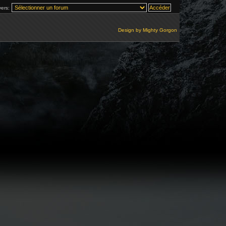
vers:
Design by
Mighty Gorgon