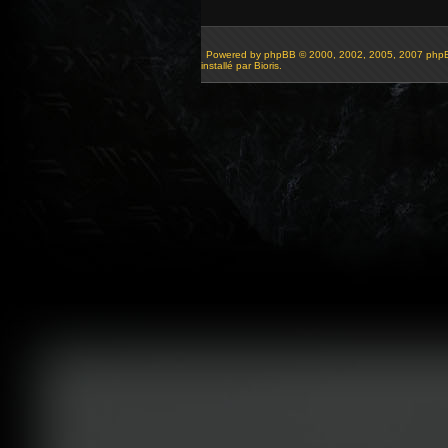
Powered by
phpBB
© 2000, 2002, 2005, 2007 php
installé par Bioris.