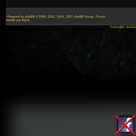
Powered by
phpBB
© 2000, 2002, 2005, 2007 phpBB Group - Forum
installé par Bioris.
Traduction réalisé