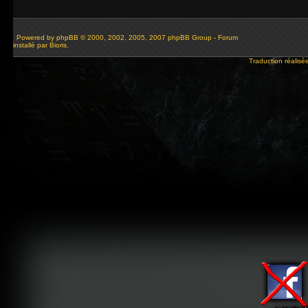
Powered by
phpBB
© 2000, 2002, 2005, 2007 phpBB Group - Forum
installé par Bioris.
Traduction réalisé