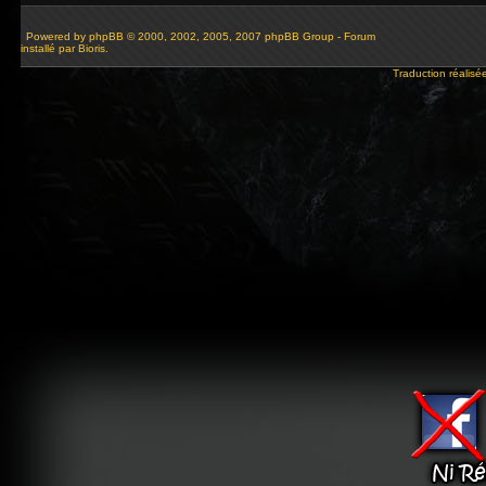
Powered by
phpBB
© 2000, 2002, 2005, 2007 phpBB Group - Forum
installé par Bioris.
Traduction réalisé