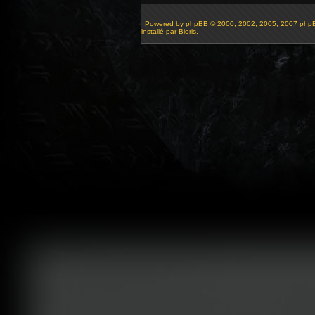
Powered by
phpBB
© 2000, 2002, 2005, 2007 php
installé par Bioris.