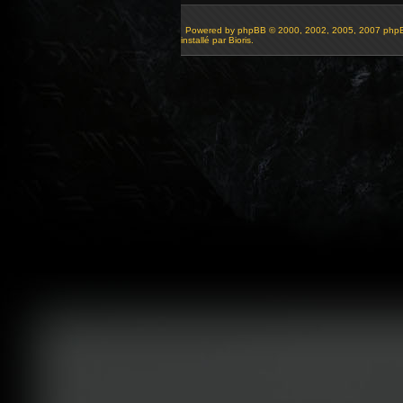
Powered by
phpBB
© 2000, 2002, 2005, 2007 php
installé par Bioris.