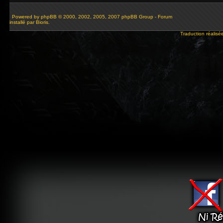
Powered by
phpBB
© 2000, 2002, 2005, 2007 phpBB Group - Forum
installé par Bioris.
Traduction réalisé