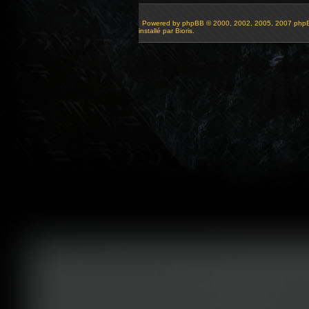
Powered by
phpBB
© 2000, 2002, 2005, 2007 php
installé par Bioris.