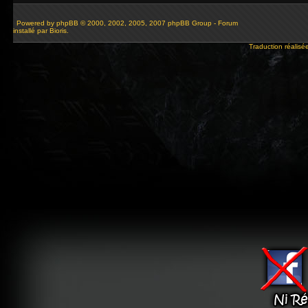
Powered by
phpBB
© 2000, 2002, 2005, 2007 phpBB Group - Forum
installé par Bioris.
Traduction réalisé