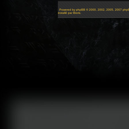
Powered by
phpBB
© 2000, 2002, 2005, 2007 php
installé par Bioris.