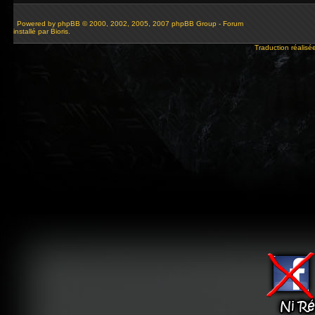
Powered by
phpBB
© 2000, 2002, 2005, 2007 phpBB Group - Forum
installé par Bioris.
Traduction réalisé