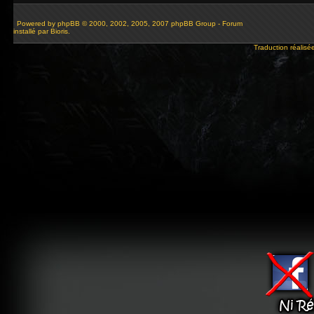
Powered by
phpBB
© 2000, 2002, 2005, 2007 phpBB Group - Forum
installé par Bioris.
Traduction réalisé