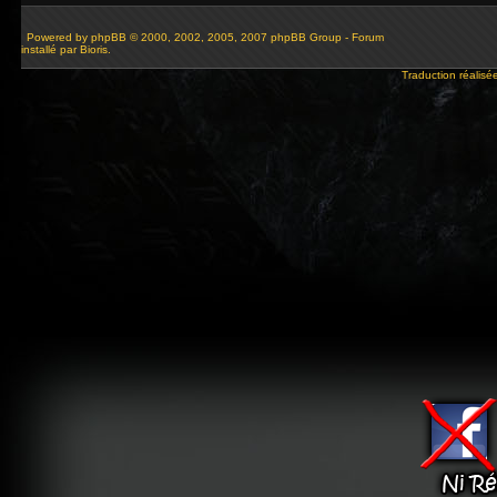
Powered by
phpBB
© 2000, 2002, 2005, 2007 phpBB Group - Forum
installé par Bioris.
Traduction réalisé