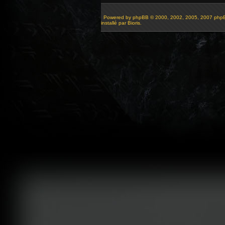
Powered by
phpBB
© 2000, 2002, 2005, 2007 php
installé par Bioris.