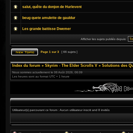
salut, quête du donjon de Hurlevent
beug quete amulette de gauldur
Les grande battisse Dwemer
Afficher les sujets publiés depuis:
Page
1
sur
3
[ 66 sujets ]
Index du forum
»
Skyrim - The Elder Scrolls V
»
Solutions des Q
Nous sommes actuellement le 06 Août 2026, 06:09
Les heures sont au format UTC + 1 heure
Utilisateur(s) parcourant ce forum : Aucun utilisateur inscrit and 8 invités