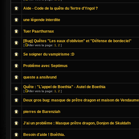
Aide - Code de la quête du Tertre d'Yngol ?
une légende interdite
Tuer Paarthurnax
[Bug] Quêtes "Les eaux d'oblivion" et "Défense de bordeciel"
[
Aller vers la page:
1
,
2
]
Se soigner du vampirisme :D
Problème avec Septimus
queste a ansilvund
Quête : "L'appel de Boethia" - Autel de Boethia
[
Aller vers la page:
1
,
2
]
Deux gros bug: masque de prêtre dragon et maison de Vendaume
pierres de Barenziah
J'ai un problème : Masque prêtre dragon, Donjon de Skuldafn
Besoin d'aide ! Boéthia.