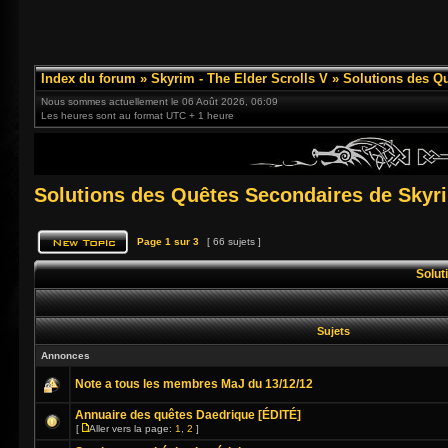
Index du forum
»
Skyrim - The Elder Scrolls V
»
Solutions des Q
Nous sommes actuellement le 06 Août 2026, 06:09
Les heures sont au format UTC + 1 heure
Solutions des Quêtes Secondaires de Skyr
Page
1
sur
3
[ 66 sujets ]
Solut
Sujets
Annonces
Note a tous les membres MaJ du 13/12/12
Annuaire des quêtes Daedrique [ÉDITÉ]
[
Aller vers la page:
1
,
2
]