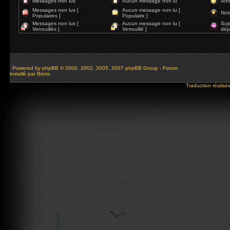
Messages non lus
Aucun message non lu
Ann
Messages non lus [
Aucun message non lu [
Not
Populaires ]
Populaire ]
Messages non lus [
Aucun message non lu [
Suj
Verrouillés ]
Verrouillé ]
dép
Powered by
phpBB
© 2000, 2002, 2005, 2007 phpBB Group - Forum
installé par Bioris.
Traduction réalisé