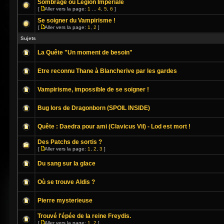
Sombrage ou Légion Impériale
[
Aller vers la page:
1
...
4
,
5
,
6
]
Se soigner du Vampirisme !
[
Aller vers la page:
1
,
2
]
Sujets
La Quête "Un moment de besoin"
Etre reconnu Thane à Blancherive par les gardes
Vampirisme, impossible de se soigner !
Bug lors de Dragonborn (SPOIL INSIDE)
Quête : Daedra pour ami (Clavicus Vil) - Lod est mort !
Des Patchs de sortis ?
[
Aller vers la page:
1
,
2
,
3
]
Du sang sur la glace
Où se trouve Aldis ?
Pierre mysterieuse
Trouvé l'épée de la reine Freydis.
[
Aller vers la page:
1
,
2
]