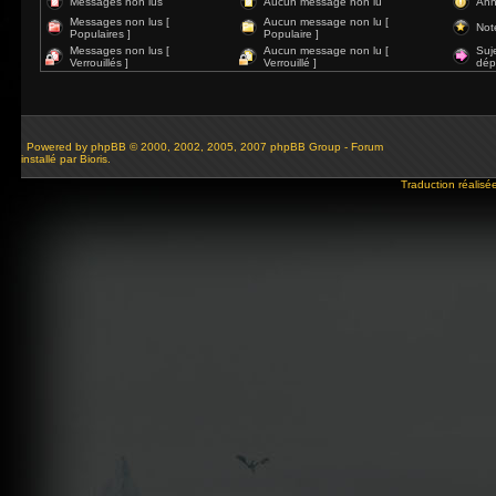
Messages non lus
Aucun message non lu
Ann
Messages non lus [
Aucun message non lu [
Not
Populaires ]
Populaire ]
Messages non lus [
Aucun message non lu [
Suj
Verrouillés ]
Verrouillé ]
dép
Powered by
phpBB
© 2000, 2002, 2005, 2007 phpBB Group - Forum
installé par Bioris.
Traduction réalisé