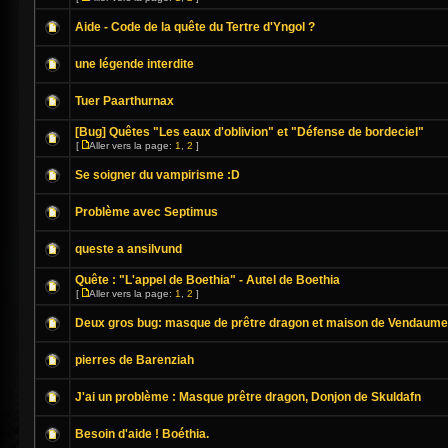
Aide - Code de la quête du Tertre d'Yngol ?
une légende interdite
Tuer Paarthurnax
[Bug] Quêtes "Les eaux d'oblivion" et "Défense de bordeciel"
[
Aller vers la page:
1
,
2
]
Se soigner du vampirisme :D
Problème avec Septimus
queste a ansilvund
Quête : "L'appel de Boethia" - Autel de Boethia
[
Aller vers la page:
1
,
2
]
Deux gros bug: masque de prêtre dragon et maison de Vendaume
pierres de Barenziah
J'ai un problème : Masque prêtre dragon, Donjon de Skuldafn
Besoin d'aide ! Boéthia.