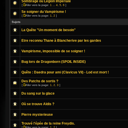
Sombrage ou Légion Impériale
[
Aller vers la page:
1
...
4
,
5
,
6
]
Se soigner du Vampirisme !
[
Aller vers la page:
1
,
2
]
Sujets
La Quête "Un moment de besoin"
Etre reconnu Thane à Blancherive par les gardes
Vampirisme, impossible de se soigner !
Bug lors de Dragonborn (SPOIL INSIDE)
Quête : Daedra pour ami (Clavicus Vil) - Lod est mort !
Des Patchs de sortis ?
[
Aller vers la page:
1
,
2
,
3
]
Du sang sur la glace
Où se trouve Aldis ?
Pierre mysterieuse
Trouvé l'épée de la reine Freydis.
[
Aller vers la page:
1
,
2
]