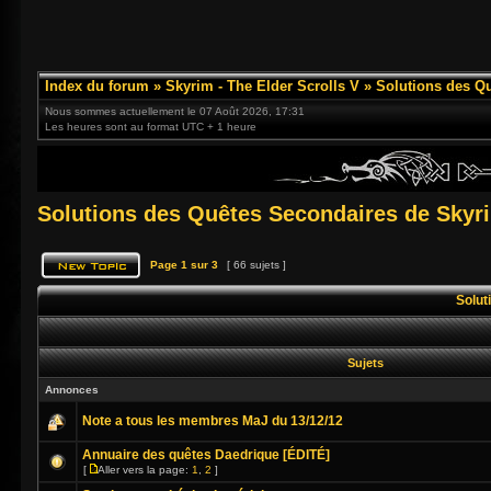
Index du forum
»
Skyrim - The Elder Scrolls V
»
Solutions des Q
Nous sommes actuellement le 07 Août 2026, 17:31
Les heures sont au format UTC + 1 heure
Solutions des Quêtes Secondaires de Skyr
Page
1
sur
3
[ 66 sujets ]
Solut
Sujets
Annonces
Note a tous les membres MaJ du 13/12/12
Annuaire des quêtes Daedrique [ÉDITÉ]
[
Aller vers la page:
1
,
2
]