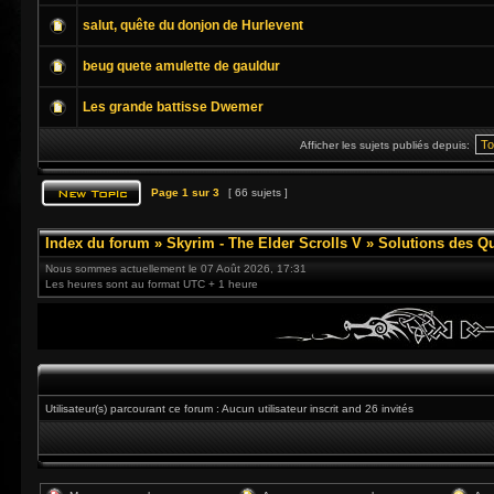
salut, quête du donjon de Hurlevent
beug quete amulette de gauldur
Les grande battisse Dwemer
Afficher les sujets publiés depuis:
Page
1
sur
3
[ 66 sujets ]
Index du forum
»
Skyrim - The Elder Scrolls V
»
Solutions des Q
Nous sommes actuellement le 07 Août 2026, 17:31
Les heures sont au format UTC + 1 heure
Utilisateur(s) parcourant ce forum : Aucun utilisateur inscrit and 26 invités