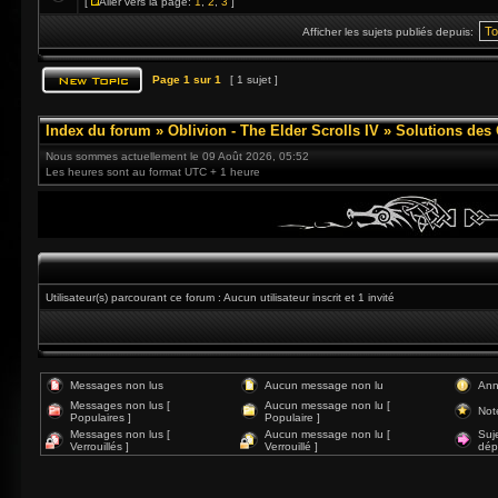
[
Aller vers la page:
1
,
2
,
3
]
Afficher les sujets publiés depuis:
Page
1
sur
1
[ 1 sujet ]
Index du forum
»
Oblivion - The Elder Scrolls IV
»
Solutions des
Nous sommes actuellement le 09 Août 2026, 05:52
Les heures sont au format UTC + 1 heure
Utilisateur(s) parcourant ce forum : Aucun utilisateur inscrit et 1 invité
Messages non lus
Aucun message non lu
Ann
Messages non lus [
Aucun message non lu [
Not
Populaires ]
Populaire ]
Messages non lus [
Aucun message non lu [
Suj
Verrouillés ]
Verrouillé ]
dép