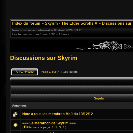
Index du forum
»
Skyrim - The Elder Scrolls V
»
Discussions sur
Nous sommes actuellement le 05 Août 2026, 23:25
Les heures sont au format UTC + 1 heure
Discussions sur Skyrim
Page
1
sur
7
[ 158 sujets ]
Sujets
Annonces
Note a tous les membres MaJ du 13/12/12
=== Le Marathon de Skyrim ===
[
Aller vers la page:
1
,
2
,
3
,
4
]