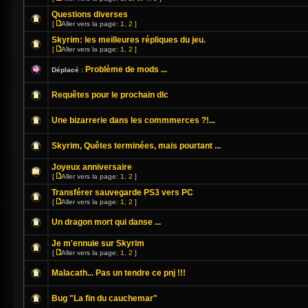
Questions diverses
[
Aller vers la page:
1
,
2
]
Skyrim: les meilleures répliques du jeu.
[
Aller vers la page:
1
,
2
]
Problème de mods ...
Déplacé :
Requêtes pour le prochain dlc
Une bizarrerie dans les commmerces ?!...
Skyrim, Quêtes terminées, mais pourtant ...
Joyeux anniversaire
[
Aller vers la page:
1
,
2
]
Transférer sauvegarde PS3 vers PC
[
Aller vers la page:
1
,
2
]
Un dragon mort qui danse ...
Je m'ennuie sur Skyrim
[
Aller vers la page:
1
,
2
]
Malacath... Pas un tendre ce pnj !!!
Bug "La fin du cauchemar"