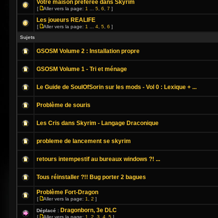
Votre maison préférée dans Skyrim
[
Aller vers la page:
1
...
5
,
6
,
7
]
Les joueurs REALIFE
[
Aller vers la page:
1
...
4
,
5
,
6
]
Sujets
GSOSM Volume 2 : Installation propre
GSOSM Volume 1 - Tri et ménage
Le Guide de SoulOfSorin sur les mods - Vol 0 : Lexique + ...
Problème de souris
Les Cris dans Skyrim - Langage Draconique
probleme de lancement se skyrim
retours intempestif au bureaux windows ?! ...
Tous réinstaller ?!! Bug porter 2 bagues
Problème Fort-Dragon
[
Aller vers la page:
1
,
2
]
Dragonborn, 3e DLC
Déplacé :
[
Aller vers la page:
1
,
2
,
3
,
4
,
5
]