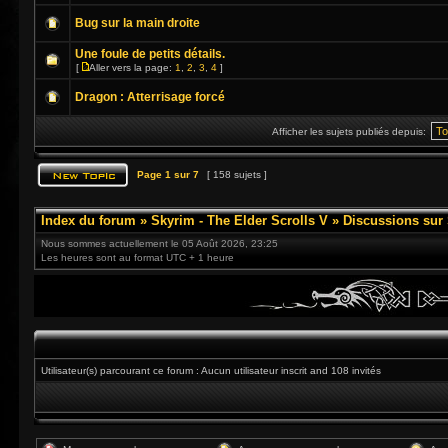
Bug sur la main droite
Une foule de petits détails.
[
Aller vers la page:
1
,
2
,
3
,
4
]
Dragon : Atterrisage forcé
Afficher les sujets publiés depuis:
Page
1
sur
7
[ 158 sujets ]
Index du forum
»
Skyrim - The Elder Scrolls V
»
Discussions sur
Nous sommes actuellement le 05 Août 2026, 23:25
Les heures sont au format UTC + 1 heure
Utilisateur(s) parcourant ce forum : Aucun utilisateur inscrit and 108 invités