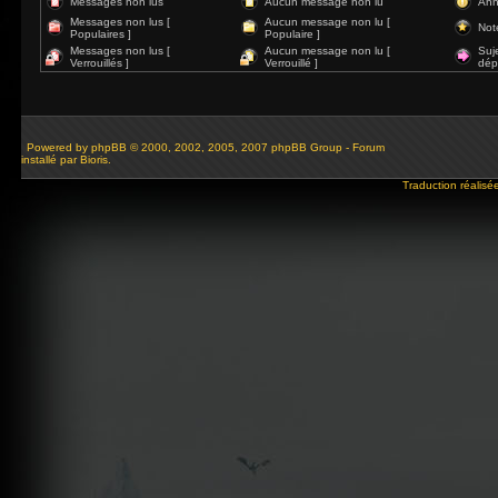
Messages non lus
Aucun message non lu
Ann
Messages non lus [
Aucun message non lu [
Not
Populaires ]
Populaire ]
Messages non lus [
Aucun message non lu [
Suj
Verrouillés ]
Verrouillé ]
dép
Powered by
phpBB
© 2000, 2002, 2005, 2007 phpBB Group - Forum
installé par Bioris.
Traduction réalisé