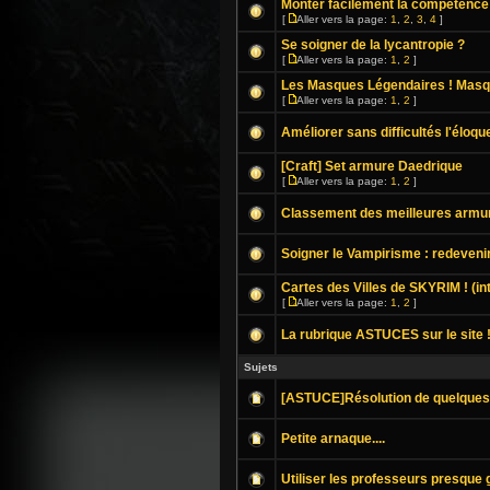
Monter facilement la compétence
[
Aller vers la page:
1
,
2
,
3
,
4
]
Se soigner de la lycantropie ?
[
Aller vers la page:
1
,
2
]
Les Masques Légendaires ! Mas
[
Aller vers la page:
1
,
2
]
Améliorer sans difficultés l'éloq
[Craft] Set armure Daedrique
[
Aller vers la page:
1
,
2
]
Classement des meilleures armur
Soigner le Vampirisme : redeveni
Cartes des Villes de SKYRIM ! (in
[
Aller vers la page:
1
,
2
]
La rubrique ASTUCES sur le site 
Sujets
[ASTUCE]Résolution de quelques
Petite arnaque....
Utiliser les professeurs presque 