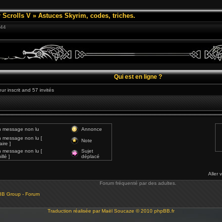
 Scrolls V
»
Astuces Skyrim, codes, triches.
:44
Qui est en ligne ?
eur inscrit and 57 invités
 message non lu
Annonce
 message non lu [
Note
ire ]
 message non lu [
Sujet
llé ]
déplacé
Aller 
Forum fréquenté par des adultes.
BB Group - Forum
Traduction réalisée par
Maël Soucaze
© 2010
phpBB.fr