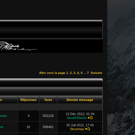
Aller vers la page
1
,
2
,
3
,
4
,
5
...
7
Suivant
ur
Réponses
Vues
Dernier message
13 Déc 2012, 01:34
orin
4
562126
SoulOfSorin
20 Juil 2012, 17:43
on
61
596461
Skoomaa