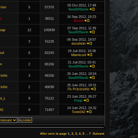
05 Oct 2012, 17:48
rion
5
57370
SoulOfSorin
16 Sep 2012, 19:23
s
1
38311
Bioris
07 Sep 2012, 11:39
Soap
12
105839
SoulOfSorin
06 Sep 2012, 18:57
3
51126
dovahkiin
29 Juil 2012, 18:38
ool
6
62243
Miamicool
21 Juil 2012, 03:41
n
2
65156
SoulOfSorin
26 Juin 2012, 18:54
zIoNz
3
49156
SoulOfSorin
25 Juin 2012, 19:31
zIoNz
2
40038
iTs Pr3cIzIoNz
23 Juin 2012, 09:27
el_L
8
75122
Freyr
14 Juin 2012, 19:32
42
9
71457
Tonin042
Aller vers la page
1
,
2
,
3
,
4
,
5
...
7
Suivant