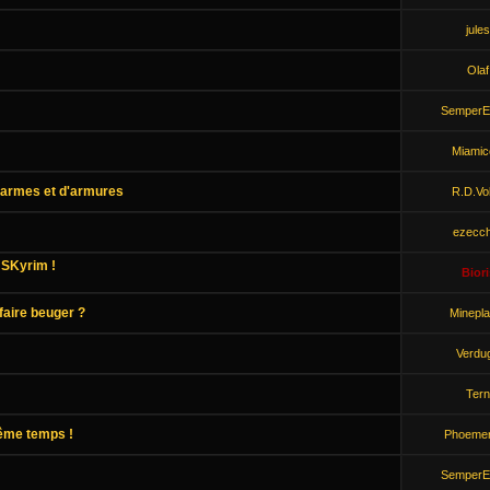
jules
Olaf
SemperE
Miamic
'armes et d'armures
R.D.Vo
ezecch
 SKyrim !
Biori
faire beuger ?
Minepla
Verdu
Tern
ême temps !
Phoemer
SemperE