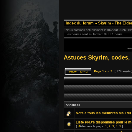
Index du forum
»
Skyrim - The Elder
Nous sommes actuellement le 06 Août 2026, 16
Les heures sont au format UTC + 1 heure
Astuces Skyrim, codes, 
Page
1
sur
7
[ 174 sujets 
Annonces
Note a tous les membres MaJ du 
Liste PNJ's disponibles pour le m
[
Aller vers la page:
1
,
2
,
3
,
4
,
5
]