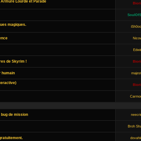
 Armure Lourde et Parade
Biori
SoulOfS
ques magiques.
iSh0oo
uence
Nico
Edwi
es de Skyrim !
Biori
r humain
majest
teractive)
Biori
!
Carmo
 bug de mission
neecri
Broh Sh
gratuitement.
dovahk