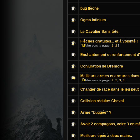
bug flèche
Ogma Infinium
Le Cavalier Sans tête.
Flèches gratuites... et à volonté !
[
Aller vers la page:
1
,
2
]
Enchantement et renforcement d
Conjuration de Dremora
Meilleurs armes et armures dans
[
Aller vers la page:
1
,
2
,
3
,
4
]
Changer de race dans le jeu peut 
Collision réduite: Cheval
Arme "buggée" ?
Avoir 2 compagons, voire 3 en m
Meilleure épée à deux mains.