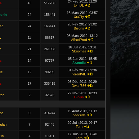
24 Fév 2012, 11:20
s
45
517260
tomDE
16 Mars 2012, 03:57
orin
24
156441
XtaZiiy
26 Fév 2012, 23:02
tZ
24
166141
Bisons
08 Mars 2012, 13:12
w
11
86817
AlfredProd
16 Juil 2012, 13:01
n
21
261098
Skoomaa
05 Jan 2012, 15:45
s
14
97797
Aranelle
01 Fév 2012, 09:36
ic
12
90209
florentVIE
05 Déc 2011, 20:29
s
17
335415
Dwarf666
27 Nov 2011, 18:33
ran
2
32676
Bioris
19 Août 2013, 11:13
de
0
314244
neecride
20 Juin 2013, 09:17
adan
7
92448
Tern
17 Juin 2013, 08:40
iin
4
61311
Tern