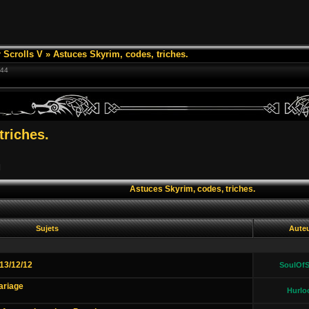
 Scrolls V
»
Astuces Skyrim, codes, triches.
:44
triches.
]
Astuces Skyrim, codes, triches.
Sujets
Aute
13/12/12
SoulOfS
ariage
Hurlo