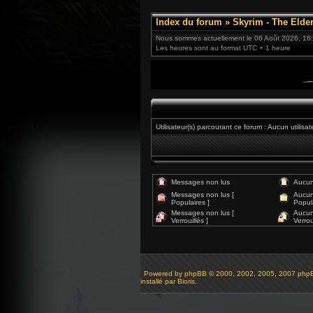
Index du forum
»
Skyrim - The Elder
Nous sommes actuellement le 06 Août 2026, 16
Les heures sont au format UTC + 1 heure
Utilisateur(s) parcourant ce forum : Aucun utilisat
Messages non lus
Aucun
Messages non lus [
Aucun
Populaires ]
Popula
Messages non lus [
Aucun
Verrouillés ]
Verroui
Powered by
phpBB
© 2000, 2002, 2005, 2007 php
installé par Bioris.