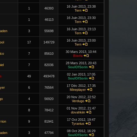
16 Juin 2013, 23:38
1
46393
Tern
16 Juin 2013, 23:30
1
46113
Tern
16 Juin 2013, 23:13
aden
3
55698
Tern
16 Juin 2013, 23:00
ool
17
149729
Tern
30 Mars 2013, 10:44
lco
7
85610
Bioris
28 Mars 2013, 20:43
iel
7
82036
SoulOfSorin
02 Jan 2013, 17:05
s
49
493478
SoulOfSorin
17 Déc 2012, 17:35
yer
6
76564
Mineplayer
20 Nov 2012, 22:52
go
4
56920
Verdugo
01 Nov 2012, 21:47
8
78412
dovahkiin
17 Oct 2012, 19:47
rion
9
81941
Tyranius
08 Oct 2012, 16:29
aden
3
47794
SoulOfSorin