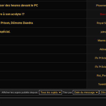
sser des heures devant le PC
Phoemer
e à son acolyte !?
Biori
: Prison, Démons Daedra
Royal 
spécial.
jules
Miamic
Aldoa
iTs Pr3cI
iTs Pr3cI
Roi_Pix
Tonin0
Afficher les sujets publiés depuis:
Trier par
]