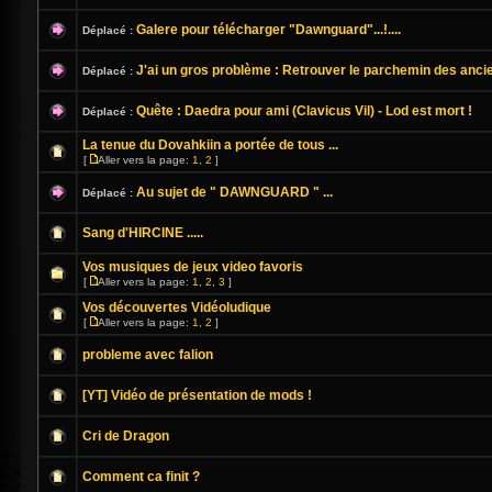
Galere pour télécharger "Dawnguard"...!....
Déplacé :
J'ai un gros problème : Retrouver le parchemin des ancie
Déplacé :
Quête : Daedra pour ami (Clavicus Vil) - Lod est mort !
Déplacé :
La tenue du Dovahkiin a portée de tous ...
[
Aller vers la page:
1
,
2
]
Au sujet de " DAWNGUARD " ...
Déplacé :
Sang d'HIRCINE .....
Vos musiques de jeux video favoris
[
Aller vers la page:
1
,
2
,
3
]
Vos découvertes Vidéoludique
[
Aller vers la page:
1
,
2
]
probleme avec falion
[YT] Vidéo de présentation de mods !
Cri de Dragon
Comment ca finit ?