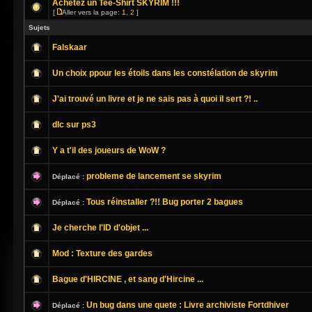
Achetez un Tee-Shirt SKYRIM !!!
[
Aller vers la page:
1
,
2
]
Sujets
Falskaar
Un choix ppour les étoils dans les constélation de skyrim
J'ai trouvé un livre et je ne sais pas à quoi il sert ?! ..
dlc sur ps3
Y a t'il des joueurs de WoW ?
probleme de lancement se skyrim
Déplacé :
Tous réinstaller ?!! Bug porter 2 bagues
Déplacé :
Je cherche l'ID d'objet ...
Mod : Texture des gardes
Bague d'HIRCINE , et sang d'Hircine ...
Un bug dans une quete : Livre archiviste Fortdhiver
Déplacé :