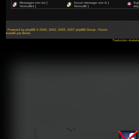
Messages non lus [
Aucun message non lu [
Suj
Verrouillés ]
Verrouillé ]
dép
Powered by
phpBB
© 2000, 2002, 2005, 2007 phpBB Group - Forum
installé par Bioris.
Traduction réalisé