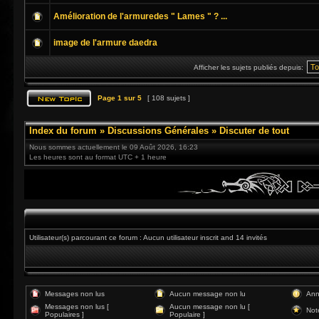
Amélioration de l'armuredes " Lames " ? ...
image de l'armure daedra
Afficher les sujets publiés depuis:
Page
1
sur
5
[ 108 sujets ]
Index du forum
»
Discussions Générales
»
Discuter de tout
Nous sommes actuellement le 09 Août 2026, 16:23
Les heures sont au format UTC + 1 heure
Utilisateur(s) parcourant ce forum : Aucun utilisateur inscrit and 14 invités
Messages non lus
Aucun message non lu
Ann
Messages non lus [
Aucun message non lu [
Not
Populaires ]
Populaire ]