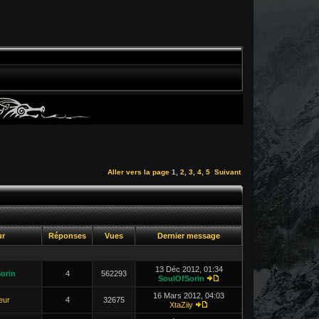
Aller vers la page
1
,
2
,
3
,
4
,
5
Suivant
ur
Réponses
Vues
Dernier message
13 Déc 2012, 01:34
orin
4
562293
SoulOfSorin
16 Mars 2012, 04:03
leur
4
32675
XtaZiiy