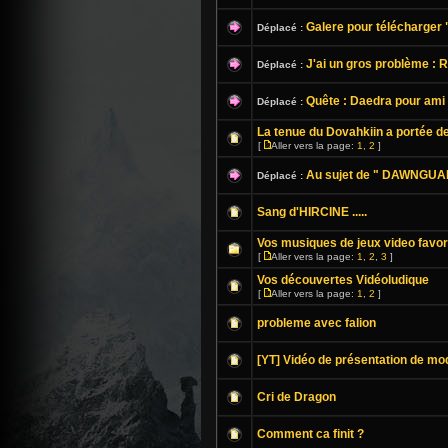
Galere pour télécharger "
Déplacé :
J'ai un gros problème : 
Déplacé :
Quête : Daedra pour ami (
Déplacé :
La tenue du Dovahkiin a portée de 
[
Aller vers la page:
1
,
2
]
Au sujet de " DAWNGUARD
Déplacé :
Sang d'HIRCINE .....
Vos musiques de jeux video favor
[
Aller vers la page:
1
,
2
,
3
]
Vos découvertes Vidéoludique
[
Aller vers la page:
1
,
2
]
probleme avec falion
[YT] Vidéo de présentation de mo
Cri de Dragon
Comment ca finit ?