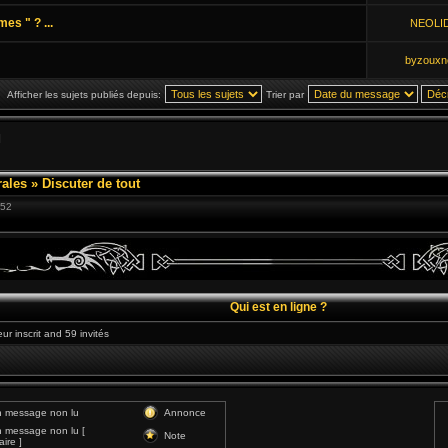
es " ? ...
NEOLI
byzouxn
Afficher les sujets publiés depuis:
Trier par
]
ales
»
Discuter de tout
:52
Qui est en ligne ?
eur inscrit and 59 invités
 message non lu
Annonce
 message non lu [
Note
ire ]