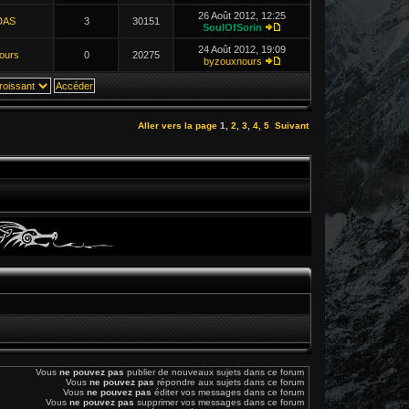
26 Août 2012, 12:25
DAS
3
30151
SoulOfSorin
24 Août 2012, 19:09
ours
0
20275
byzouxnours
Aller vers la page
1
,
2
,
3
,
4
,
5
Suivant
Vous
ne pouvez pas
publier de nouveaux sujets dans ce forum
Vous
ne pouvez pas
répondre aux sujets dans ce forum
Vous
ne pouvez pas
éditer vos messages dans ce forum
Vous
ne pouvez pas
supprimer vos messages dans ce forum