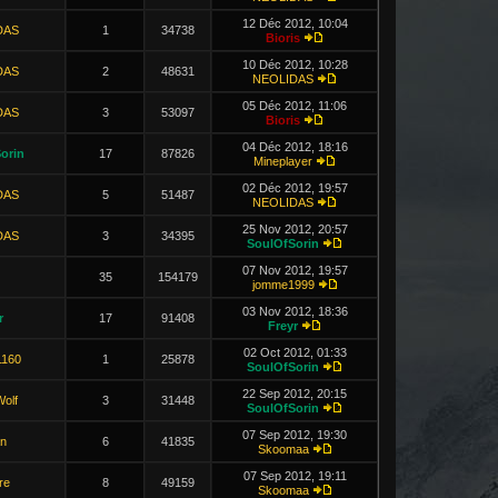
12 Déc 2012, 10:04
DAS
1
34738
Bioris
10 Déc 2012, 10:28
DAS
2
48631
NEOLIDAS
05 Déc 2012, 11:06
DAS
3
53097
Bioris
04 Déc 2012, 18:16
orin
17
87826
Mineplayer
02 Déc 2012, 19:57
DAS
5
51487
NEOLIDAS
25 Nov 2012, 20:57
DAS
3
34395
SoulOfSorin
07 Nov 2012, 19:57
35
154179
jomme1999
03 Nov 2012, 18:36
r
17
91408
Freyr
02 Oct 2012, 01:33
1160
1
25878
SoulOfSorin
22 Sep 2012, 20:15
Wolf
3
31448
SoulOfSorin
07 Sep 2012, 19:30
n
6
41835
Skoomaa
07 Sep 2012, 19:11
re
8
49159
Skoomaa