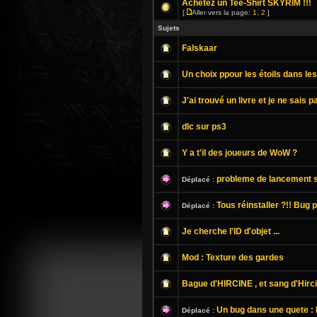
Achetez un Tee-Shirt SKYRIM !!!
[
Aller vers la page:
1
,
2
]
Sujets
Falskaar
Un choix ppour les étoils dans le
J'ai trouvé un livre et je ne sais pas
dlc sur ps3
Y a t'il des joueurs de WoW ?
probleme de lancement 
Déplacé :
Tous réinstaller ?!! Bug 
Déplacé :
Je cherche l'ID d'objet ...
Mod : Texture des gardes
Bague d'HIRCINE , et sang d'Hircin
Un bug dans une quete : 
Déplacé :