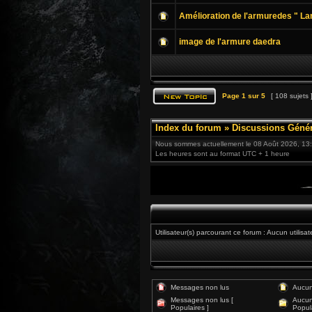
Amélioration de l'armuredes " Lam
image de l'armure daedra
Page
1
sur
5
[ 108 sujets 
Index du forum
»
Discussions Génér
Nous sommes actuellement le 08 Août 2026, 13
Les heures sont au format UTC + 1 heure
Utilisateur(s) parcourant ce forum : Aucun utilisat
Messages non lus
Aucun
Messages non lus [
Aucun
Populaires ]
Popula