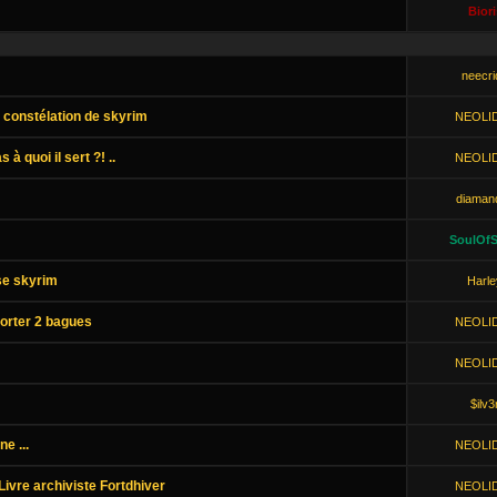
Biori
neecri
s constélation de skyrim
NEOLI
 à quoi il sert ?! ..
NEOLI
diaman
SoulOfS
se skyrim
Harle
porter 2 bagues
NEOLI
NEOLI
$ilv3
e ...
NEOLI
Livre archiviste Fortdhiver
NEOLI