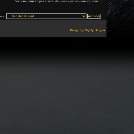
Vous
ne pouvez pas
insérer de pièces jointes dans ce forum
vers:
Design by
Mighty Gorgon