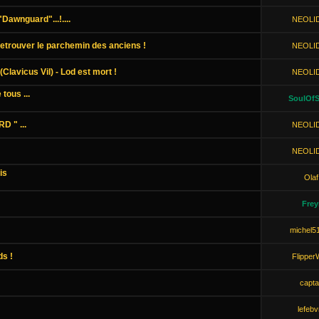
Dawnguard"...!....
NEOLI
Retrouver le parchemin des anciens !
NEOLI
Clavicus Vil) - Lod est mort !
NEOLI
tous ...
SoulOfS
 " ...
NEOLI
NEOLI
is
Olaf
Frey
michel5
ds !
Flipper
capta
lefebv