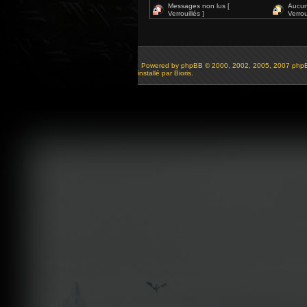
Messages non lus [
Aucun
Verrouillés ]
Verroui
Powered by
phpBB
© 2000, 2002, 2005, 2007 php
installé par Bioris.