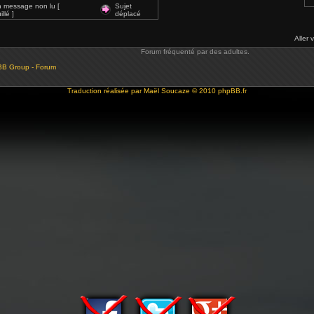
 message non lu [
Sujet
llé ]
déplacé
Aller 
Forum fréquenté par des adultes.
BB Group - Forum
Traduction réalisée par
Maël Soucaze
© 2010
phpBB.fr