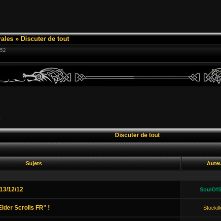
ales
»
Discuter de tout
:52
]
Discuter de tout
Sujets
Aute
13/12/12
SoulOfS
lder Scrolls FR" !
Stockil