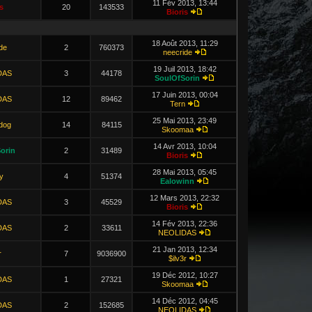
11 Fév 2013, 13:44
s
20
143533
Bioris
18 Août 2013, 11:29
de
2
760373
neecride
19 Juil 2013, 18:42
DAS
3
44178
SoulOfSorin
17 Juin 2013, 00:04
DAS
12
89462
Tern
25 Mai 2013, 23:49
dog
14
84115
Skoomaa
14 Avr 2013, 10:04
orin
2
31489
Bioris
28 Mai 2013, 05:45
y
4
51374
Ealowinn
12 Mars 2013, 22:32
DAS
3
45529
Bioris
14 Fév 2013, 22:36
DAS
2
33611
NEOLIDAS
21 Jan 2013, 12:34
r
7
9036900
$ilv3r
19 Déc 2012, 10:27
DAS
1
27321
Skoomaa
14 Déc 2012, 04:45
DAS
2
152685
NEOLIDAS