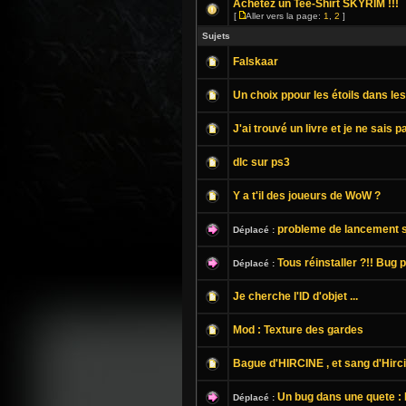
Achetez un Tee-Shirt SKYRIM !!!
[
Aller vers la page:
1
,
2
]
Sujets
Falskaar
Un choix ppour les étoils dans le
J'ai trouvé un livre et je ne sais pas
dlc sur ps3
Y a t'il des joueurs de WoW ?
probleme de lancement 
Déplacé :
Tous réinstaller ?!! Bug 
Déplacé :
Je cherche l'ID d'objet ...
Mod : Texture des gardes
Bague d'HIRCINE , et sang d'Hircin
Un bug dans une quete : 
Déplacé :