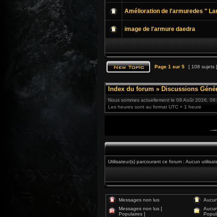
Amélioration de l'armuredes " Lam
image de l'armure daedra
Page
1
sur
5
[ 108 sujets 
Index du forum
»
Discussions Génér
Nous sommes actuellement le 09 Août 2026, 06
Les heures sont au format UTC + 1 heure
Utilisateur(s) parcourant ce forum : Aucun utilisat
Messages non lus
Aucun
Messages non lus [
Aucun
Populaires ]
Popula