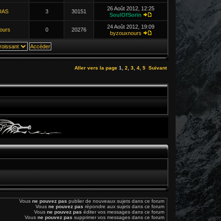
26 Août 2012, 12:25
DAS
3
30151
SoulOfSorin
24 Août 2012, 19:09
ours
0
20276
byzouxnours
Aller vers la page
1
,
2
,
3
,
4
,
5
Suivant
Vous
ne pouvez pas
publier de nouveaux sujets dans ce forum
Vous
ne pouvez pas
répondre aux sujets dans ce forum
Vous
ne pouvez pas
éditer vos messages dans ce forum
Vous
ne pouvez pas
supprimer vos messages dans ce forum