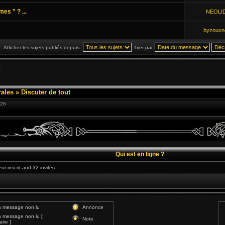
es " ? ...
NEOLI
byzouxn
Afficher les sujets publiés depuis:
Trier par
]
ales
»
Discuter de tout
:26
Qui est en ligne ?
eur inscrit and 32 invités
 message non lu
Annonce
 message non lu [
Note
ire ]