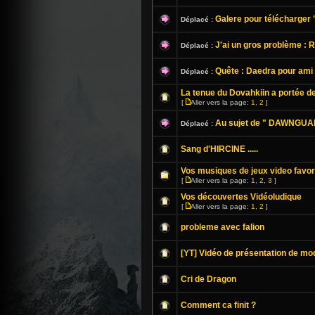
Galere pour télécharger "
Déplacé :
J'ai un gros problème : 
Déplacé :
Quête : Daedra pour ami (
Déplacé :
La tenue du Dovahkiin a portée de 
[
Aller vers la page:
1
,
2
]
Au sujet de " DAWNGUARD
Déplacé :
Sang d'HIRCINE .....
Vos musiques de jeux video favor
[
Aller vers la page:
1
,
2
,
3
]
Vos découvertes Vidéoludique
[
Aller vers la page:
1
,
2
]
probleme avec falion
[YT] Vidéo de présentation de mo
Cri de Dragon
Comment ca finit ?