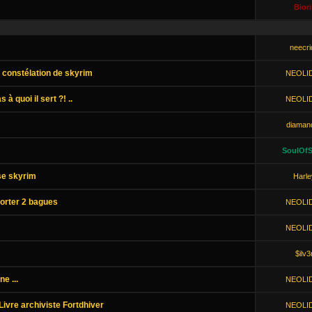
Biori
neecri
s constélation de skyrim
NEOLI
 à quoi il sert ?! ..
NEOLI
diaman
SoulOfS
se skyrim
Harle
porter 2 bagues
NEOLI
NEOLI
$ilv3
e ...
NEOLI
Livre archiviste Fortdhiver
NEOLI