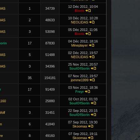
12 Déc 2012, 10:04
DAS
1
34739
Bioris
10 Déc 2012, 10:28
DAS
2
48633
NEOLIDAS
05 Déc 2012, 11:06
DAS
3
53098
Bioris
04 Déc 2012, 18:16
orin
17
87830
Mineplayer
02 Déc 2012, 19:57
DAS
5
51488
NEOLIDAS
25 Nov 2012, 20:57
DAS
3
34396
SoulOfSorin
07 Nov 2012, 19:57
35
154181
jomme1999
03 Nov 2012, 18:36
r
17
91409
Freyr
02 Oct 2012, 01:33
1160
1
25880
SoulOfSorin
22 Sep 2012, 20:15
Wolf
3
31451
SoulOfSorin
07 Sep 2012, 19:30
n
6
41840
Skoomaa
07 Sep 2012, 19:11
re
8
49160
Skoomaa