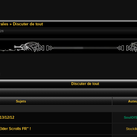
ales
»
Discuter de tout
:26
]
Discuter de tout
Sujets
Aute
13/12/12
SoulOfS
lder Scrolls FR" !
Stockil