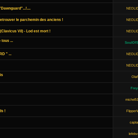
Dawnguard"...!....
NEOLI
Retrouver le parchemin des anciens !
NEOLI
Clavicus Vil) - Lod est mort !
NEOLI
tous ...
SoulOfS
 " ...
NEOLI
NEOLI
is
Olaf
Frey
michel5
ds !
Flipper
capta
lefebv