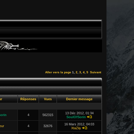
Aller vers la page
1
,
2
,
3
,
4
,
5
Suivant
ur
Réponses
Vues
Dernier message
13 Déc 2012, 01:34
orin
4
562315
SoulOfSorin
16 Mars 2012, 04:03
leur
4
32676
XtaZiiy