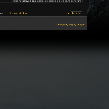
Vous
ne pouvez pas
insérer de pièces jointes dans ce forum
vers:
Design by
Mighty Gorgon