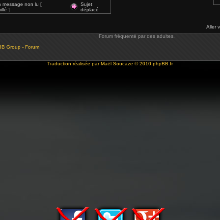
 message non lu [
Sujet
llé ]
déplacé
Aller 
Forum fréquenté par des adultes.
BB Group - Forum
Traduction réalisée par
Maël Soucaze
© 2010
phpBB.fr