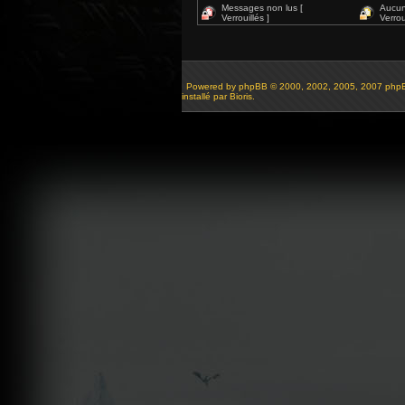
Messages non lus [
Aucun
Verrouillés ]
Verroui
Powered by
phpBB
© 2000, 2002, 2005, 2007 php
installé par Bioris.