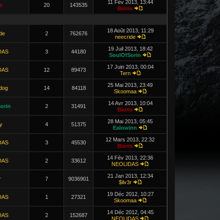
11 Fév 2013, 13:44
s
20
143535
Bioris
18 Août 2013, 11:29
de
2
762676
neecride
19 Juil 2013, 18:42
DAS
3
44180
SoulOfSorin
17 Juin 2013, 00:04
DAS
12
89473
Tern
25 Mai 2013, 23:49
dog
14
84118
Skoomaa
14 Avr 2013, 10:04
orin
2
31491
Bioris
28 Mai 2013, 05:45
y
4
51375
Ealowinn
12 Mars 2013, 22:32
DAS
3
45530
Bioris
14 Fév 2013, 22:36
DAS
2
33612
NEOLIDAS
21 Jan 2013, 12:34
r
7
9036901
$ilv3r
19 Déc 2012, 10:27
DAS
1
27321
Skoomaa
14 Déc 2012, 04:45
DAS
2
152687
NEOLIDAS