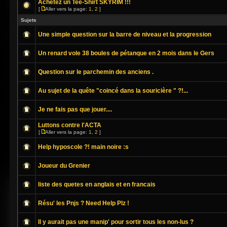
Achetez un Tee-Shirt SKYRIM !!!
[
Aller vers la page:
1
,
2
]
Sujets
Une simple question sur la barre de niveau et la progression
Un renard vole 38 boules de pétanque en 2 mois dans le Gers
Question sur le parchemin des anciens .
Au sujet de la quête "coincé dans la souricière " ?!...
Je ne fais pas que jouer....
Luttons contre l'ACTA
[
Aller vers la page:
1
,
2
]
Help hyposcole ?! main noire :s
Joueur du Grenier
liste des quetes en anglais et en francais
Résu' les Pnjs ? Need Help Plz !
Il y aurait pas une manip' pour sortir tous les non-lus ?