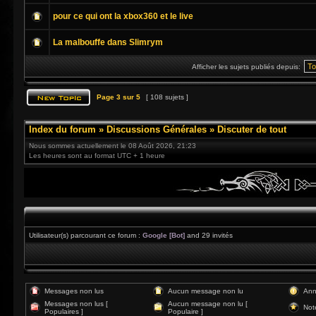
pour ce qui ont la xbox360 et le live
La malbouffe dans Slimrym
Afficher les sujets publiés depuis:
Page
3
sur
5
[ 108 sujets ]
Index du forum
»
Discussions Générales
»
Discuter de tout
Nous sommes actuellement le 08 Août 2026, 21:23
Les heures sont au format UTC + 1 heure
Utilisateur(s) parcourant ce forum :
Google [Bot]
and 29 invités
Messages non lus
Aucun message non lu
Ann
Messages non lus [
Aucun message non lu [
Not
Populaires ]
Populaire ]