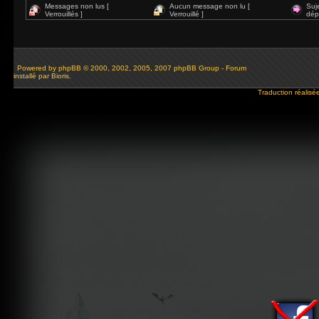
Messages non lus [
Aucun message non lu [
Suj
Verrouillés ]
Verrouillé ]
dép
Powered by
phpBB
© 2000, 2002, 2005, 2007 phpBB Group - Forum
installé par Bioris.
Traduction réalisé