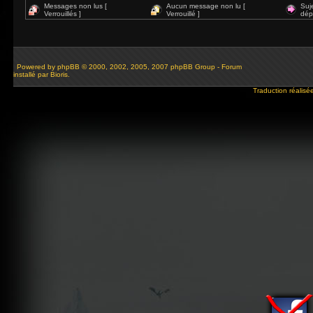
Messages non lus [
Aucun message non lu [
Suj
Verrouillés ]
Verrouillé ]
dép
Powered by
phpBB
© 2000, 2002, 2005, 2007 phpBB Group - Forum
installé par Bioris.
Traduction réalisé