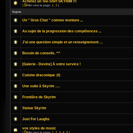
Achetez un Tee-Shirt SKYRIM !!!
[
Aller vers la page:
1
,
2
]
Sujets
Un " Gros Chat " comme monture ...
Au sujet de la progression des compétences ...
J’ai une question simple et un renseignement …
Besoin de conseils. ^^
[Galerie - Devinx] À votre service !
Cuisine draconique ;0)
Une suite à Skyrim ….
Frontière de Skyrim
Statue Skyrim
Just For Laughs
vos styles de music
[
Aller vers la page:
1
,
2
,
3
,
4
,
5
]