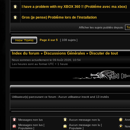
I have a problem with my XBOX 360 !! (Probléme avec ma xbox)
Gros (je pense) Problème lors de l'installation
Afficher les sujets publiés depuis:
Page
4
sur
5
[ 108 sujets ]
Index du forum
»
Discussions Générales
»
Discuter de tout
Nous sommes actuellement le 09 Août 2026, 10:54
Les heures sont au format UTC + 1 heure
Utilisateur(s) parcourant ce forum : Aucun utilisateur inscrit and 13 invités
Messages non lus
Aucun message non lu
Ann
Messages non lus [
Aucun message non lu [
Not
Populaires ]
Populaire ]