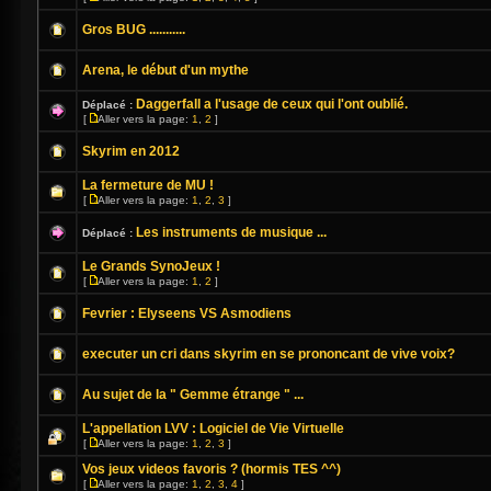
Gros BUG ...........
Arena, le début d'un mythe
Daggerfall a l'usage de ceux qui l'ont oublié.
Déplacé :
[
Aller vers la page:
1
,
2
]
Skyrim en 2012
La fermeture de MU !
[
Aller vers la page:
1
,
2
,
3
]
Les instruments de musique ...
Déplacé :
Le Grands SynoJeux !
[
Aller vers la page:
1
,
2
]
Fevrier : Elyseens VS Asmodiens
executer un cri dans skyrim en se prononcant de vive voix?
Au sujet de la " Gemme étrange " ...
L'appellation LVV : Logiciel de Vie Virtuelle
[
Aller vers la page:
1
,
2
,
3
]
Vos jeux videos favoris ? (hormis TES ^^)
[
Aller vers la page:
1
,
2
,
3
,
4
]