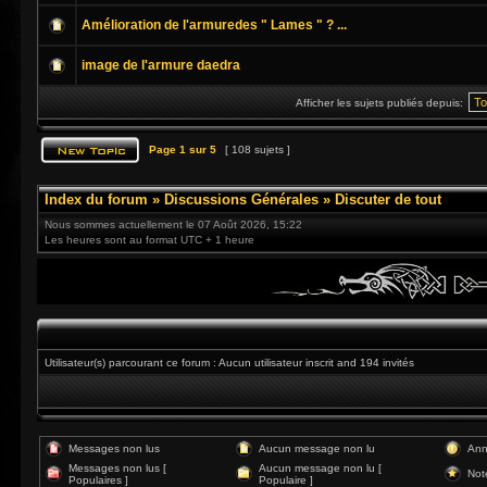
Amélioration de l'armuredes " Lames " ? ...
image de l'armure daedra
Afficher les sujets publiés depuis:
Page
1
sur
5
[ 108 sujets ]
Index du forum
»
Discussions Générales
»
Discuter de tout
Nous sommes actuellement le 07 Août 2026, 15:22
Les heures sont au format UTC + 1 heure
Utilisateur(s) parcourant ce forum : Aucun utilisateur inscrit and 194 invités
Messages non lus
Aucun message non lu
Ann
Messages non lus [
Aucun message non lu [
Not
Populaires ]
Populaire ]