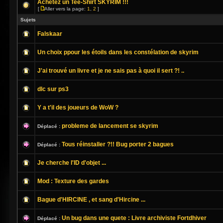
Achetez un Tee-Shirt SKYRIM !!!
[
Aller vers la page:
1
,
2
]
Sujets
Falskaar
Un choix ppour les étoils dans les constélation de skyrim
J'ai trouvé un livre et je ne sais pas à quoi il sert ?! ..
dlc sur ps3
Y a t'il des joueurs de WoW ?
probleme de lancement se skyrim
Déplacé :
Tous réinstaller ?!! Bug porter 2 bagues
Déplacé :
Je cherche l'ID d'objet ...
Mod : Texture des gardes
Bague d'HIRCINE , et sang d'Hircine ...
Un bug dans une quete : Livre archiviste Fortdhiver
Déplacé :