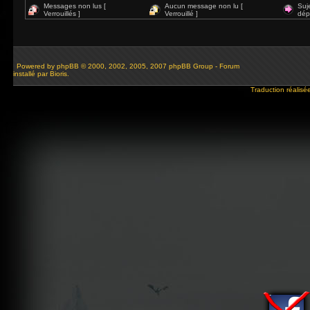
Messages non lus [
Aucun message non lu [
Suj
Verrouillés ]
Verrouillé ]
dép
Powered by
phpBB
© 2000, 2002, 2005, 2007 phpBB Group - Forum
installé par Bioris.
Traduction réalisé