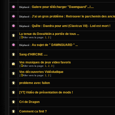
Galere pour télécharger "Dawnguard"...!....
Déplacé :
J'ai un gros problème : Retrouver le parchemin des ancie
Déplacé :
Quête : Daedra pour ami (Clavicus Vil) - Lod est mort !
Déplacé :
La tenue du Dovahkiin a portée de tous ...
[
Aller vers la page:
1
,
2
]
Au sujet de " DAWNGUARD " ...
Déplacé :
Sang d'HIRCINE .....
Vos musiques de jeux video favoris
[
Aller vers la page:
1
,
2
,
3
]
Vos découvertes Vidéoludique
[
Aller vers la page:
1
,
2
]
probleme avec falion
[YT] Vidéo de présentation de mods !
Cri de Dragon
Comment ca finit ?