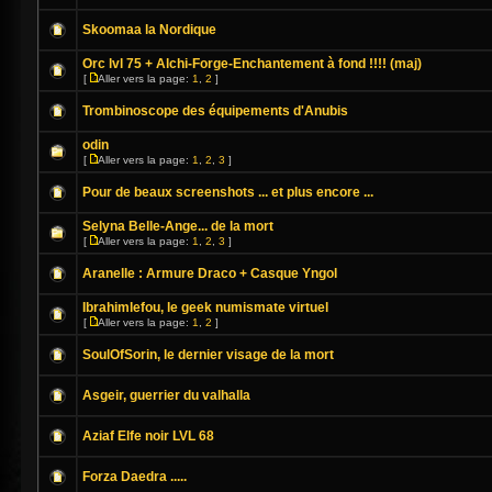
Skoomaa la Nordique
Orc lvl 75 + Alchi-Forge-Enchantement à fond !!!! (maj)
[
Aller vers la page:
1
,
2
]
Trombinoscope des équipements d'Anubis
odin
[
Aller vers la page:
1
,
2
,
3
]
Pour de beaux screenshots ... et plus encore ...
Selyna Belle-Ange... de la mort
[
Aller vers la page:
1
,
2
,
3
]
Aranelle : Armure Draco + Casque Yngol
Ibrahimlefou, le geek numismate virtuel
[
Aller vers la page:
1
,
2
]
SoulOfSorin, le dernier visage de la mort
Asgeir, guerrier du valhalla
Aziaf Elfe noir LVL 68
Forza Daedra .....