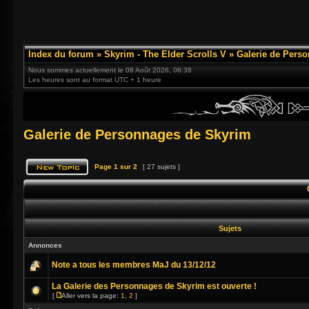
Index du forum
»
Skyrim - The Elder Scrolls V
»
Galerie de Pers
Nous sommes actuellement le 08 Août 2026, 06:38
Les heures sont au format UTC + 1 heure
Galerie de Personnages de Skyrim
Page
1
sur
2
[ 27 sujets ]
Sujets
Annonces
Note a tous les membres MaJ du 13/12/12
La Galerie des Personnages de Skyrim est ouverte !
[
Aller vers la page:
1
,
2
]