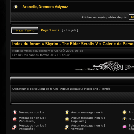
Aranelle, Dremora Valynaz
Afficher les sujets publiés depuis:
Page
1
sur
2
[ 27 sujets ]
Index du forum
»
Skyrim - The Elder Scrolls V
»
Galerie de Pers
Nous sommes actuellement le 08 Août 2026, 06:38
Les heures sont au format UTC + 1 heure
Utilisateur(s) parcourant ce forum : Aucun utilisateur inscrit and 7 invités
Messages non lus
Aucun message non lu
Ann
Messages non lus [
Aucun message non lu [
Not
Populaires ]
Populaire ]
Messages non lus [
Aucun message non lu [
Suj
Verrouillés ]
Verrouillé ]
dép