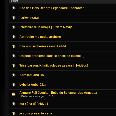
Sujets
Elfe des Bois Deadra Legendaire Enchantée.
harley avatar
L'histoire d'un Khajiit | K'riam Ravija
Aphrodite ma petite archère
Elfe noir archer/assassin Lvl 64
Un petit problème dans le choix de classe :(
Triss Larson, Khajiit voleuse assassin [vidéos]
Anthilam and Co
Lybella Aube-Clair
Armure Full ébonite - Epée du Seigneur des Anneaux
[
Aller vers la page:
1
,
2
,
3
]
ma xéna définitive !
je vous presente xéna