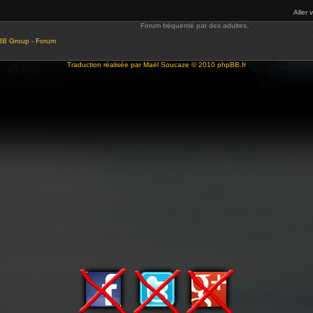
Aller 
Forum fréquenté par des adultes.
BB Group - Forum
Traduction réalisée par
Maël Soucaze
© 2010
phpBB.fr