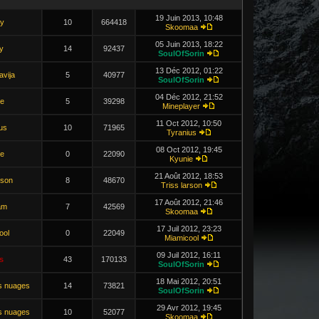
19 Juin 2013, 10:48
iy
10
664418
Skoomaa
05 Juin 2013, 18:22
y
14
92437
SoulOfSorin
13 Déc 2012, 01:22
avija
5
40977
SoulOfSorin
04 Déc 2012, 21:52
e
5
39298
Mineplayer
11 Oct 2012, 10:50
us
10
71965
Tyranius
08 Oct 2012, 19:45
e
0
22090
Kyunie
21 Août 2012, 18:53
rson
8
48670
Triss larson
17 Août 2012, 21:46
am
7
42569
Skoomaa
17 Juil 2012, 23:23
ool
0
22049
Miamicool
09 Juil 2012, 16:11
s
43
170133
SoulOfSorin
18 Mai 2012, 20:51
s nuages
14
73821
SoulOfSorin
29 Avr 2012, 19:45
s nuages
10
52077
Skoomaa