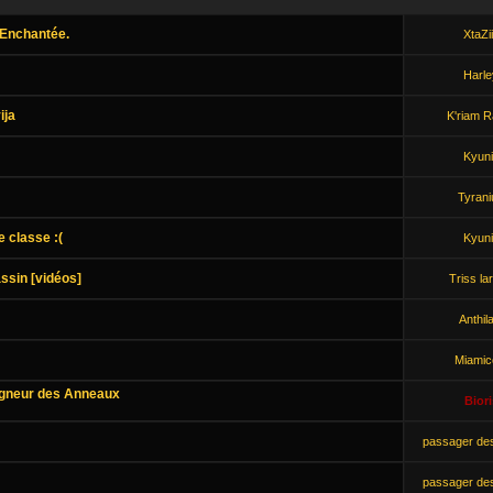
 Enchantée.
XtaZi
Harle
ija
K'riam R
Kyuni
Tyrani
e classe :(
Kyuni
assin [vidéos]
Triss la
Anthil
Miamic
eigneur des Anneaux
Biori
passager de
passager de