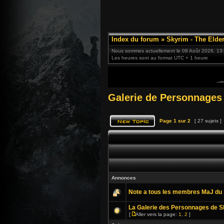
Index du forum
»
Skyrim - The Elder
Nous sommes actuellement le 08 Août 2026, 13
Les heures sont au format UTC + 1 heure
Galerie de Personnages
Page
1
sur
2
[ 27 sujets ]
Annonces
Note a tous les membres MaJ du 
La Galerie des Personnages de Sk
[
Aller vers la page:
1
,
2
]