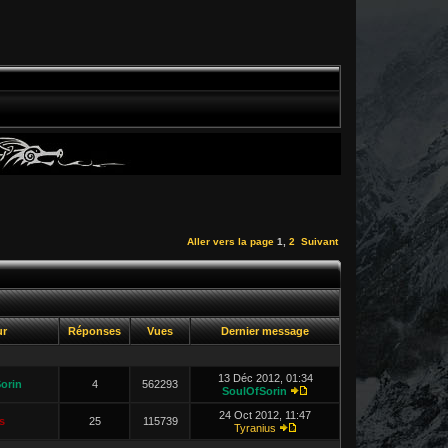
Aller vers la page
1
,
2
Suivant
ur
Réponses
Vues
Dernier message
13 Déc 2012, 01:34
orin
4
562293
SoulOfSorin
24 Oct 2012, 11:47
s
25
115739
Tyranius