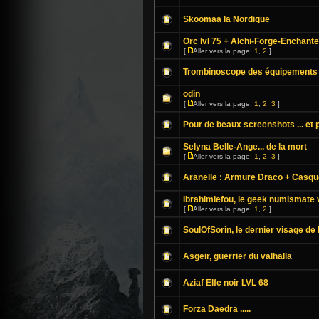
Skoomaa la Nordique
Orc lvl 75 + Alchi-Forge-Enchante
[
Aller vers la page:
1
,
2
]
Trombinoscope des équipements
odin
[
Aller vers la page:
1
,
2
,
3
]
Pour de beaux screenshots ... et p
Selyna Belle-Ange... de la mort
[
Aller vers la page:
1
,
2
,
3
]
Aranelle : Armure Draco + Casqu
Ibrahimlefou, le geek numismate v
[
Aller vers la page:
1
,
2
]
SoulOfSorin, le dernier visage de 
Asgeir, guerrier du valhalla
Aziaf Elfe noir LVL 68
Forza Daedra .....