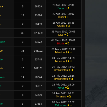
23 Avr 2012, 22:31
aa
5
36509
Freyr
22 Avr 2012, 20:07
u
19
91094
Wolfi
18 Avr 2012, 18:33
s
2
28433
Anubis
31 Mars 2012, 08:05
32
125669
jules
04 Mars 2012, 15:02
orin
3
31572
Bioris
01 Mars 2012, 15:11
ool
35
145102
Miamicool
24 Fév 2012, 14:39
le
3
33745
Miamicool
21 Fév 2012, 18:43
efou
16
209131
ibrahimlefou
18 Fév 2012, 22:16
orin
14
76274
ibrahimlefou
18 Fév 2012, 15:06
r
2
26157
Freyr
14 Fév 2012, 08:41
f
8
43230
Tyranius
03 Fév 2012, 17:32
le
3
27533
Ealowinn