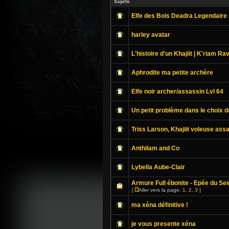
Sujets
Elfe des Bois Deadra Legendaire
harley avatar
L'histoire d'un Khajiit | K'riam Rav
Aphrodite ma petite archère
Elfe noir archer/assassin Lvl 64
Un petit problème dans le choix d
Triss Larson, Khajiit voleuse ass
Anthilam and Co
Lybella Aube-Clair
Armure Full ébonite - Epée du S
[
Aller vers la page:
1
,
2
,
3
]
ma xéna définitive !
je vous presente xéna