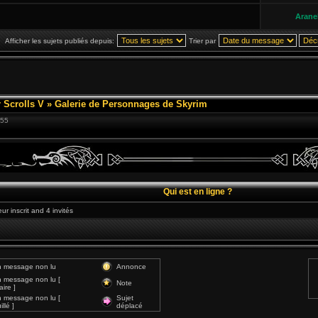
Aranel
Afficher les sujets publiés depuis:
Trier par
 Scrolls V
»
Galerie de Personnages de Skyrim
:55
Qui est en ligne ?
ur inscrit and 4 invités
 message non lu
Annonce
 message non lu [
Note
ire ]
 message non lu [
Sujet
llé ]
déplacé