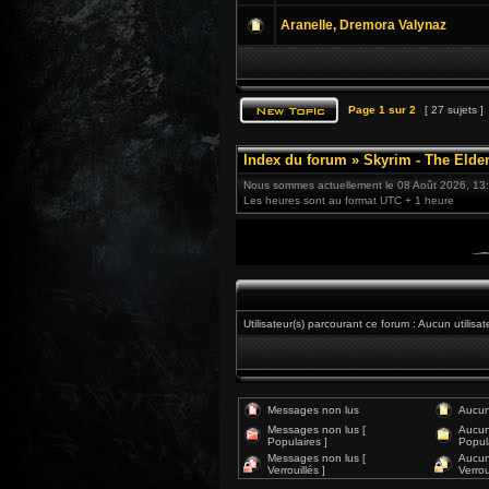
Aranelle, Dremora Valynaz
Page
1
sur
2
[ 27 sujets ]
Index du forum
»
Skyrim - The Elder
Nous sommes actuellement le 08 Août 2026, 13
Les heures sont au format UTC + 1 heure
Utilisateur(s) parcourant ce forum : Aucun utilisate
Messages non lus
Aucun
Messages non lus [
Aucun
Populaires ]
Popula
Messages non lus [
Aucun
Verrouillés ]
Verroui