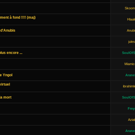
Skoom
ment à fond !!!! (maj)
Hlaal
 d'Anubis
Anubi
jules
lus encore ...
SoulOfS
Miamic
e Yngol
Aranel
irtuel
ibrahiml
la mort
SoulOfS
Frey
Azia
Aranel