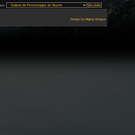
vers:
Design by
Mighty Gorgon