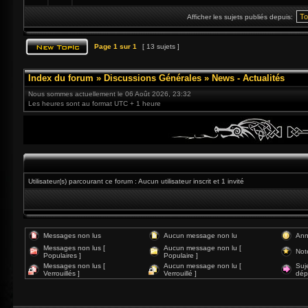
Afficher les sujets publiés depuis:
Page
1
sur
1
[ 13 sujets ]
Index du forum
»
Discussions Générales
»
News - Actualités
Nous sommes actuellement le 06 Août 2026, 23:32
Les heures sont au format UTC + 1 heure
Utilisateur(s) parcourant ce forum : Aucun utilisateur inscrit et 1 invité
Messages non lus
Aucun message non lu
Ann
Messages non lus [
Aucun message non lu [
Not
Populaires ]
Populaire ]
Messages non lus [
Aucun message non lu [
Suj
Verrouillés ]
Verrouillé ]
dép