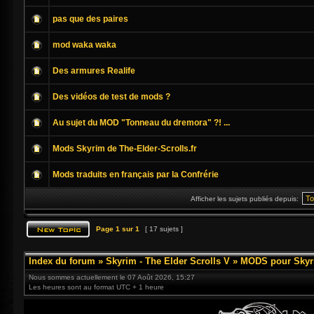
pas que des paires
mod waka waka
Des armures Realife
Des vidéos de test de mods ?
Au sujet du MOD "Tonneau du dremora" ?! ...
Mods Skyrim de The-Elder-Scrolls.fr
Mods traduits en français par la Confrérie
Afficher les sujets publiés depuis:
Page
1
sur
1
[ 17 sujets ]
Index du forum
»
Skyrim - The Elder Scrolls V
»
MODS pour Skyr
Nous sommes actuellement le 07 Août 2026, 15:27
Les heures sont au format UTC + 1 heure