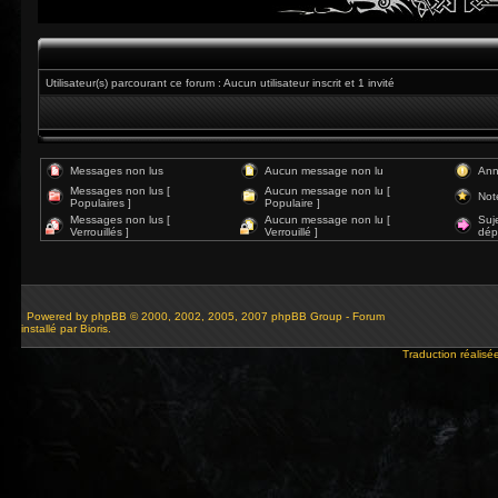
Utilisateur(s) parcourant ce forum : Aucun utilisateur inscrit et 1 invité
Messages non lus
Aucun message non lu
Ann
Messages non lus [
Aucun message non lu [
Not
Populaires ]
Populaire ]
Messages non lus [
Aucun message non lu [
Suj
Verrouillés ]
Verrouillé ]
dép
Powered by
phpBB
© 2000, 2002, 2005, 2007 phpBB Group - Forum
installé par Bioris.
Traduction réalisé