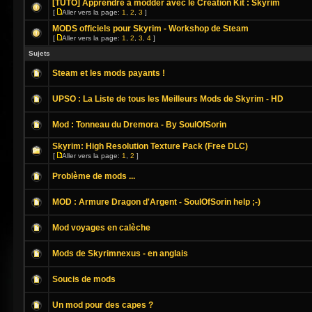
[TUTO] Apprendre a modder avec le Creation Kit : Skyrim
[
Aller vers la page:
1
,
2
,
3
]
MODS officiels pour Skyrim - Workshop de Steam
[
Aller vers la page:
1
,
2
,
3
,
4
]
Sujets
Steam et les mods payants !
UPSO : La Liste de tous les Meilleurs Mods de Skyrim - HD
Mod : Tonneau du Dremora - By SoulOfSorin
Skyrim: High Resolution Texture Pack (Free DLC)
[
Aller vers la page:
1
,
2
]
Problème de mods ...
MOD : Armure Dragon d'Argent - SoulOfSorin help ;-)
Mod voyages en calèche
Mods de Skyrimnexus - en anglais
Soucis de mods
Un mod pour des capes ?