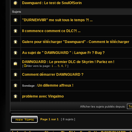
Dawnguard : Le test de SoulOfSorin
Sujets
"DURNEHVIIR" me suit tous le temps ?! ...
Il commence comment ce DLC?! ...
Galere pour télécharger "Dawnguard" - Comment le télécharger
Au sujet de " DAWNGUARD " : Langue Fr ? Bug ?
DAWNGUARD : Le premier DLC de Skyrim ! Parlez en !
[
Aller vers la page:
1
...
5
,
6
,
7
]
Comment démarrer DAWNGUARD ?
Un dillemme affreux !
Sondage :
probleme avec Vingalmo
Afficher les sujets publiés depuis:
Page
1
sur
1
[ 8 sujets ]