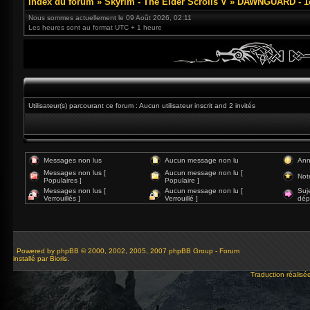
Index du forum
»
Skyrim - The Elder Scrolls V
»
DAWNGUARD - 1e
Nous sommes actuellement le 09 Août 2026, 02:11
Les heures sont au format UTC + 1 heure
Utilisateur(s) parcourant ce forum : Aucun utilisateur inscrit and 2 invités
Messages non lus
Aucun message non lu
Ann
Messages non lus [
Aucun message non lu [
Not
Populaires ]
Populaire ]
Messages non lus [
Aucun message non lu [
Suj
Verrouillés ]
Verrouillé ]
dép
Powered by
phpBB
© 2000, 2002, 2005, 2007 phpBB Group - Forum
installé par Bioris.
Traduction réalisé