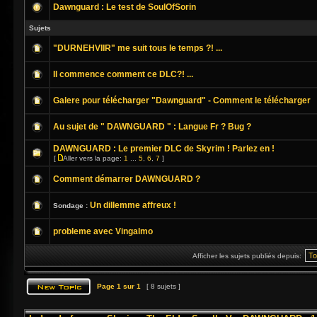
Dawnguard : Le test de SoulOfSorin
Sujets
"DURNEHVIIR" me suit tous le temps ?! ...
Il commence comment ce DLC?! ...
Galere pour télécharger "Dawnguard" - Comment le télécharger
Au sujet de " DAWNGUARD " : Langue Fr ? Bug ?
DAWNGUARD : Le premier DLC de Skyrim ! Parlez en !
[
Aller vers la page:
1
...
5
,
6
,
7
]
Comment démarrer DAWNGUARD ?
Un dillemme affreux !
Sondage :
probleme avec Vingalmo
Afficher les sujets publiés depuis:
Page
1
sur
1
[ 8 sujets ]