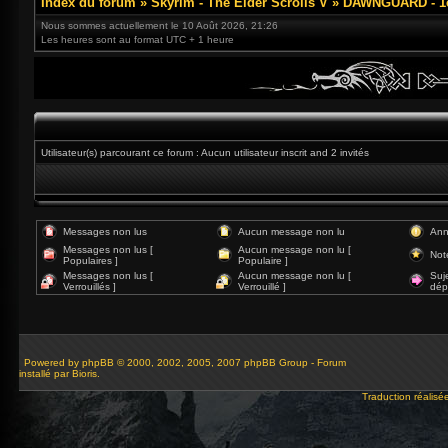
Index du forum
»
Skyrim - The Elder Scrolls V
»
DAWNGUARD - 1e
Nous sommes actuellement le 10 Août 2026, 21:26
Les heures sont au format UTC + 1 heure
Utilisateur(s) parcourant ce forum : Aucun utilisateur inscrit and 2 invités
Messages non lus
Aucun message non lu
Ann
Messages non lus [
Aucun message non lu [
Not
Populaires ]
Populaire ]
Messages non lus [
Aucun message non lu [
Suj
Verrouillés ]
Verrouillé ]
dép
Powered by
phpBB
© 2000, 2002, 2005, 2007 phpBB Group - Forum
installé par Bioris.
Traduction réalisé