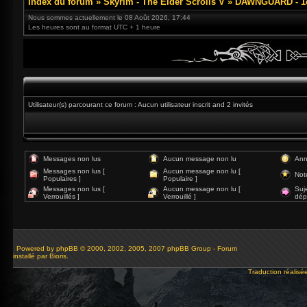
Index du forum
»
Skyrim - The Elder Scrolls V
»
DAWNGUARD - 1e
Nous sommes actuellement le 08 Août 2026, 17:44
Les heures sont au format UTC + 1 heure
Utilisateur(s) parcourant ce forum : Aucun utilisateur inscrit and 2 invités
Messages non lus
Aucun message non lu
Ann
Messages non lus [
Aucun message non lu [
Not
Populaires ]
Populaire ]
Messages non lus [
Aucun message non lu [
Suj
Verrouillés ]
Verrouillé ]
dép
Powered by
phpBB
© 2000, 2002, 2005, 2007 phpBB Group - Forum
installé par Bioris.
Traduction réalisé