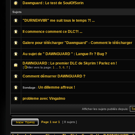
Dawnguard : Le test de SoulOfSorin
Sujets
"DURNEHVIIR" me suit tous le temps ?! ...
Il commence comment ce DLC?! ...
Galere pour télécharger "Dawnguard" - Comment le télécharger
Au sujet de " DAWNGUARD " : Langue Fr ? Bug ?
DAWNGUARD : Le premier DLC de Skyrim ! Parlez en !
[
Aller vers la page:
1
...
5
,
6
,
7
]
Comment démarrer DAWNGUARD ?
Un dillemme affreux !
Sondage :
probleme avec Vingalmo
Afficher les sujets publiés depuis:
Page
1
sur
1
[ 8 sujets ]