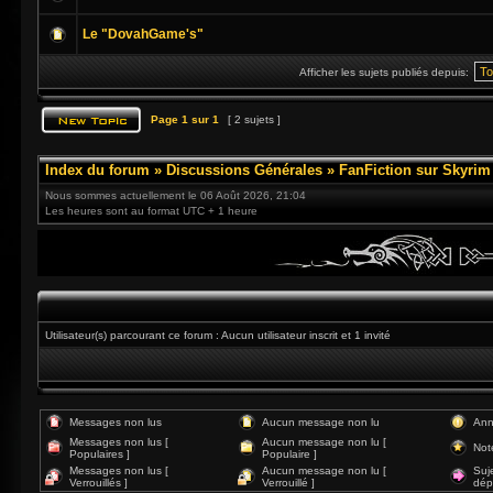
Le "DovahGame's"
Afficher les sujets publiés depuis:
Page
1
sur
1
[ 2 sujets ]
Index du forum
»
Discussions Générales
»
FanFiction sur Skyrim
Nous sommes actuellement le 06 Août 2026, 21:04
Les heures sont au format UTC + 1 heure
Utilisateur(s) parcourant ce forum : Aucun utilisateur inscrit et 1 invité
Messages non lus
Aucun message non lu
Ann
Messages non lus [
Aucun message non lu [
Not
Populaires ]
Populaire ]
Messages non lus [
Aucun message non lu [
Suj
Verrouillés ]
Verrouillé ]
dép