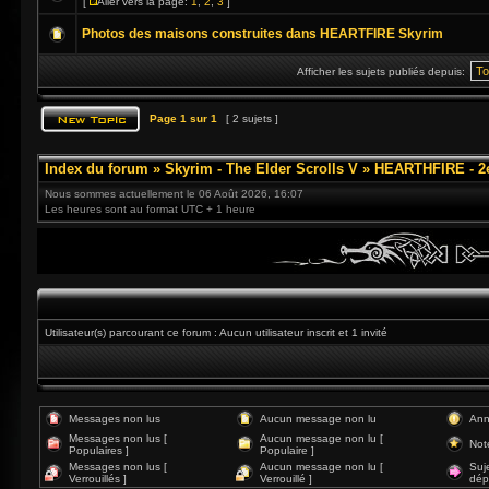
[
Aller vers la page:
1
,
2
,
3
]
Photos des maisons construites dans HEARTFIRE Skyrim
Afficher les sujets publiés depuis:
Page
1
sur
1
[ 2 sujets ]
Index du forum
»
Skyrim - The Elder Scrolls V
»
HEARTHFIRE - 2
Nous sommes actuellement le 06 Août 2026, 16:07
Les heures sont au format UTC + 1 heure
Utilisateur(s) parcourant ce forum : Aucun utilisateur inscrit et 1 invité
Messages non lus
Aucun message non lu
Ann
Messages non lus [
Aucun message non lu [
Not
Populaires ]
Populaire ]
Messages non lus [
Aucun message non lu [
Suj
Verrouillés ]
Verrouillé ]
dép