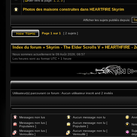
[
Aller vers la page:
1
,
2
,
3
]
Photos des maisons construites dans HEARTFIRE Skyrim
Afficher les sujets publiés depuis:
Page
1
sur
1
[ 2 sujets ]
Index du forum
»
Skyrim - The Elder Scrolls V
»
HEARTHFIRE - 2
Nous sommes actuellement le 09 Août 2026, 08:57
Les heures sont au format UTC + 1 heure
Utilisateur(s) parcourant ce forum : Aucun utilisateur inscrit and 2 invités
Messages non lus
Aucun message non lu
Ann
Messages non lus [
Aucun message non lu [
Not
Populaires ]
Populaire ]
Messages non lus [
Aucun message non lu [
Suj
Verrouillés ]
Verrouillé ]
dép