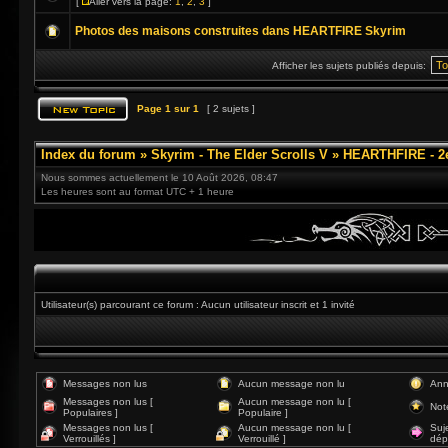
[
Aller vers la page:
1
,
2
,
3
]
Photos des maisons construites dans HEARTFIRE Skyrim
Afficher les sujets publiés depuis:
Page
1
sur
1
[ 2 sujets ]
Index du forum
»
Skyrim - The Elder Scrolls V
»
HEARTHFIRE - 2
Nous sommes actuellement le 10 Août 2026, 08:47
Les heures sont au format UTC + 1 heure
Utilisateur(s) parcourant ce forum : Aucun utilisateur inscrit et 1 invité
Messages non lus
Aucun message non lu
Ann
Messages non lus [
Aucun message non lu [
Not
Populaires ]
Populaire ]
Messages non lus [
Aucun message non lu [
Suj
Verrouillés ]
Verrouillé ]
dép