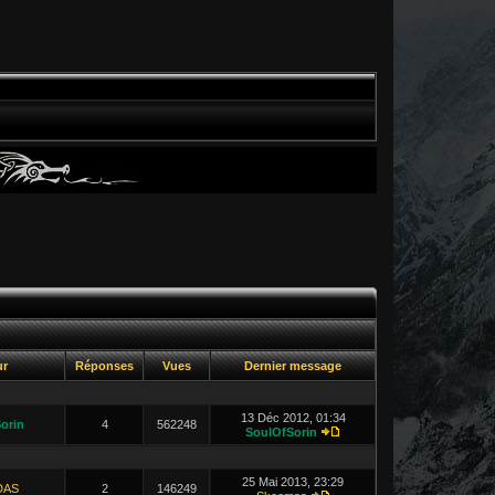
ur
Réponses
Vues
Dernier message
13 Déc 2012, 01:34
orin
4
562248
SoulOfSorin
25 Mai 2013, 23:29
DAS
2
146249