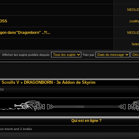
NEOLI
BOSS
zoolth
gon dans"Dragonborn" ..?!...
NEOLI
Sele
Afficher les sujets publiés depuis:
Trier par
 Scrolls V
»
DRAGONBORN - 3e Addon de Skyrim
:59
Qui est en ligne ?
ur inscrit and 2 invités