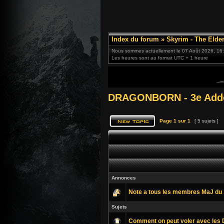
Index du forum
»
Skyrim - The Elder
Nous sommes actuellement le 07 Août 2026, 16
Les heures sont au format UTC + 1 heure
DRAGONBORN - 3e Addo
Page
1
sur
1
[ 5 sujets ]
Annonces
Note a tous les membres MaJ du 
Sujets
Comment on peut voler avec les D