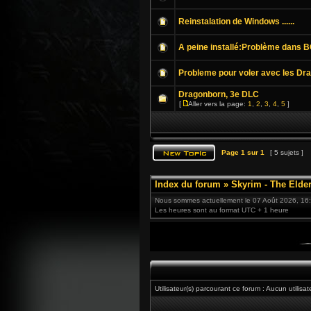
Reinstalation de Windows ......
A peine installé:Problème dans 
Probleme pour voler avec les Dra
Dragonborn, 3e DLC
[
Aller vers la page:
1
,
2
,
3
,
4
,
5
]
Page
1
sur
1
[ 5 sujets ]
Index du forum
»
Skyrim - The Elder
Nous sommes actuellement le 07 Août 2026, 16
Les heures sont au format UTC + 1 heure
Utilisateur(s) parcourant ce forum : Aucun utilisate