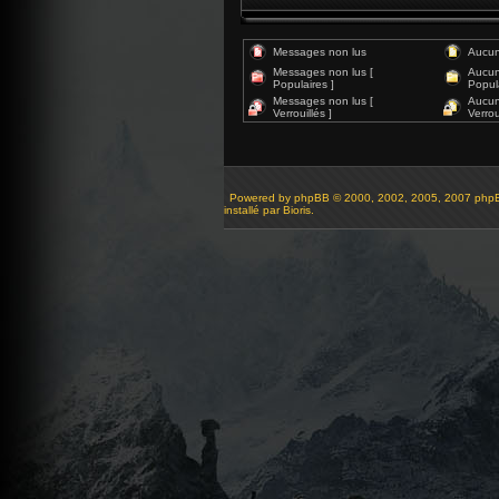
Messages non lus
Aucun
Messages non lus [
Aucun
Populaires ]
Popula
Messages non lus [
Aucun
Verrouillés ]
Verroui
Powered by
phpBB
© 2000, 2002, 2005, 2007 php
installé par Bioris.