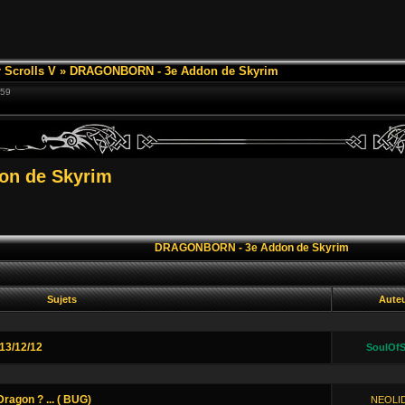
 Scrolls V
»
DRAGONBORN - 3e Addon de Skyrim
:59
n de Skyrim
DRAGONBORN - 3e Addon de Skyrim
Sujets
Aute
13/12/12
SoulOfS
ragon ? ... ( BUG)
NEOLI