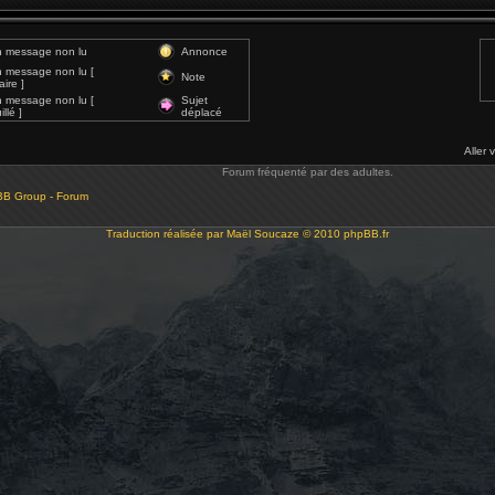
 message non lu
Annonce
 message non lu [
Note
ire ]
 message non lu [
Sujet
llé ]
déplacé
Aller 
Forum fréquenté par des adultes.
BB Group - Forum
Traduction réalisée par
Maël Soucaze
© 2010
phpBB.fr