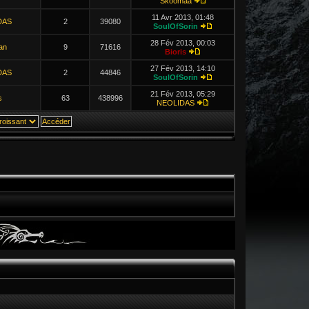
Skoomaa
11 Avr 2013, 01:48
DAS
2
39080
SoulOfSorin
28 Fév 2013, 00:03
an
9
71616
Bioris
27 Fév 2013, 14:10
DAS
2
44846
SoulOfSorin
21 Fév 2013, 05:29
s
63
438996
NEOLIDAS