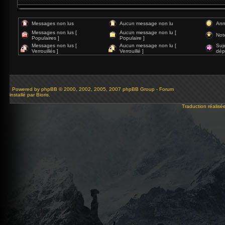
Messages non lus
Aucun message non lu
Ann
Messages non lus [
Aucun message non lu [
Not
Populaires ]
Populaire ]
Messages non lus [
Aucun message non lu [
Suj
Verrouillés ]
Verrouillé ]
dép
Powered by
phpBB
© 2000, 2002, 2005, 2007 phpBB Group - Forum
installé par Bioris.
Traduction réalisé