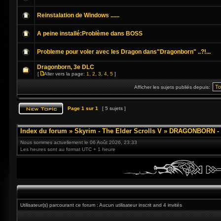
Reinstalation de Windows ......
A peine installé:Problème dans BOSS
Probleme pour voler avec les Dragon dans"Dragonborn" ..?!...
Dragonborn, 3e DLC
[
Aller vers la page:
1
,
2
,
3
,
4
,
5
]
Afficher les sujets publiés depuis:
Page
1
sur
1
[ 5 sujets ]
Index du forum
»
Skyrim - The Elder Scrolls V
»
DRAGONBORN - 3
Nous sommes actuellement le 06 Août 2026, 23:33
Les heures sont au format UTC + 1 heure
Utilisateur(s) parcourant ce forum : Aucun utilisateur inscrit and 4 invités