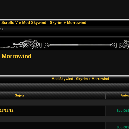
 Scrolls V
»
Mod Skywind - Skyrim + Morrowind
:19
+ Morrowind
Mod Skywind - Skyrim + Morrowind
Sujets
Aute
13/12/12
SoulOfS
SoulOfS