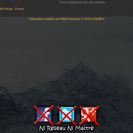
Forum fréquenté par des adultes.
BB Group - Forum
Traduction réalisée par
Maël Soucaze
© 2010
phpBB.fr