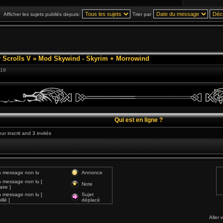
Afficher les sujets publiés depuis:
Trier par
 Scrolls V
»
Mod Skywind - Skyrim + Morrowind
:19
Qui est en ligne ?
ur inscrit and 3 invités
 message non lu
Annonce
 message non lu [
Note
ire ]
 message non lu [
Sujet
llé ]
déplacé
Aller 