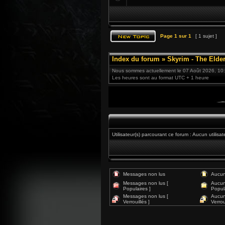
Page
1
sur
1
[ 1 sujet ]
Index du forum
»
Skyrim - The Elder
Nous sommes actuellement le 07 Août 2026, 10
Les heures sont au format UTC + 1 heure
Utilisateur(s) parcourant ce forum : Aucun utilisate
Messages non lus
Aucun
Messages non lus [
Aucun
Populaires ]
Popula
Messages non lus [
Aucun
Verrouillés ]
Verroui