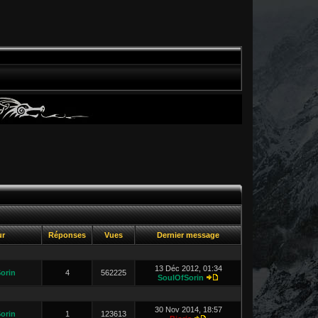
ur
Réponses
Vues
Dernier message
13 Déc 2012, 01:34
orin
4
562225
SoulOfSorin
30 Nov 2014, 18:57
orin
1
123613