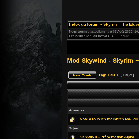
Index du forum
»
Skyrim - The Elder
Nous sommes actuellement le 07 Août 2026, 10
Les heures sont au format UTC + 1 heure
Mod Skywind - Skyrim 
Page
1
sur
1
[ 1 sujet ]
Annonces
Note a tous les membres MaJ du 
Sujets
SKYWIND - Présentation Alpha