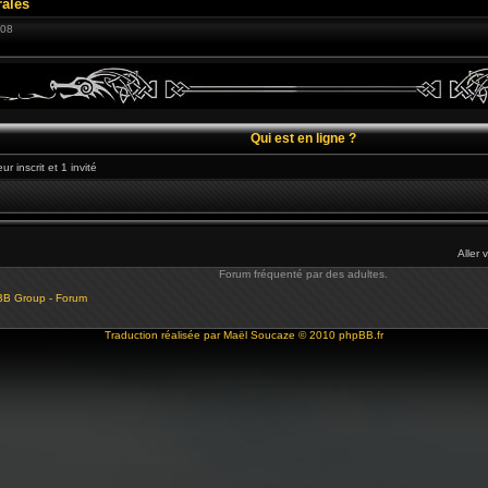
ales
:08
Qui est en ligne ?
r inscrit et 1 invité
Aller 
Forum fréquenté par des adultes.
BB Group - Forum
Traduction réalisée par
Maël Soucaze
© 2010
phpBB.fr