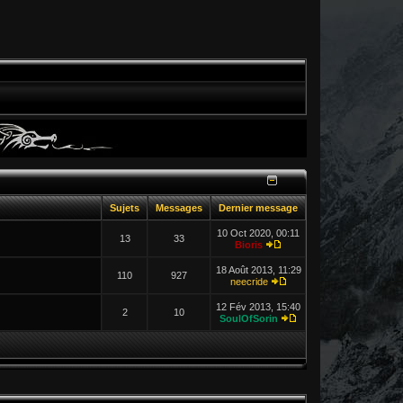
Sujets
Messages
Dernier message
10 Oct 2020, 00:11
13
33
Bioris
18 Août 2013, 11:29
110
927
neecride
12 Fév 2013, 15:40
2
10
SoulOfSorin