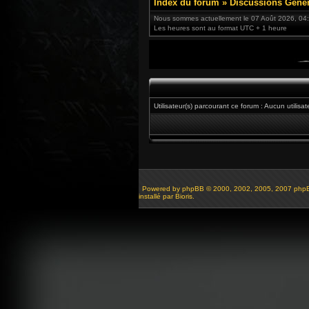
Index du forum
»
Discussions Génér
Nous sommes actuellement le 07 Août 2026, 04
Les heures sont au format UTC + 1 heure
Utilisateur(s) parcourant ce forum : Aucun utilisateu
Powered by
phpBB
© 2000, 2002, 2005, 2007 php
installé par Bioris.