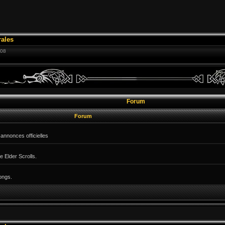
ales
:08
Forum
Forum
annonces officielles
e Elder Scrolls.
ongs.