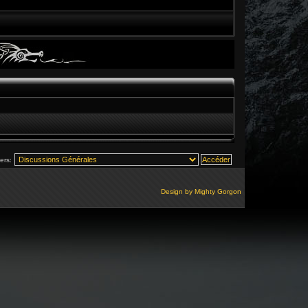
vers:
Design by
Mighty Gorgon