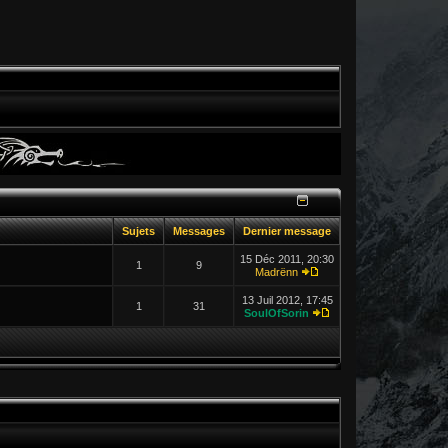
Sujets
Messages
Dernier message
15 Déc 2011, 20:30
1
9
Madrënn
13 Juil 2012, 17:45
1
31
SoulOfSorin