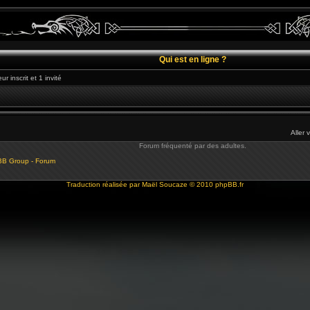
Qui est en ligne ?
r inscrit et 1 invité
Aller 
Forum fréquenté par des adultes.
BB Group - Forum
Traduction réalisée par
Maël Soucaze
© 2010
phpBB.fr