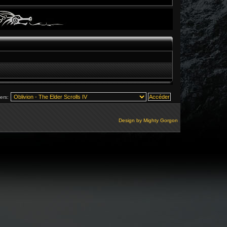
vers:
Design by
Mighty Gorgon